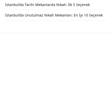
İstanbul’da Tarihi Mekanlarda Nikah: İlk 5 Seçenek
İstanbul’da Unutulmaz Nikah Mekanları: En İyi 10 Seçenek
Alanya Kalesi | Nerede, Giriş ve
Ziyaret Saatleri – ANTALYA