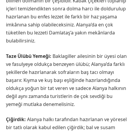
bilinen dolmanın bir çeşididir. Kabak çiçekleri toplanıp
içleri temizlendikten sonra dolma harcı ile doldurulup
hazırlanan bu enfes lezzet ile farklı bir haz yaşama
imkânına sahip olabileceksiniz. Alanya’da en çok
tüketilen bu lezzeti Damlataş’a yakın mekânlarda
bulabilirsiniz.
Taze Ülübü Yemeği:
Baklagiller ailesinin bir üyesi olan
ve fasulyeye oldukça benzeyen ülübü; Alanya’da farklı
şekillerde hazırlanarak sofraların baş tacı olmayı
başarır. Kıyma ve kuş başı eşliğinde hazırlandığında
oldukça yoğun bir tat veren ve sadece Alanya halkının
değil aynı zamanda turistlerin de çok sevdiği bu
yemeği mutlaka denemelisiniz.
Çiğirdik:
Alanya halkı tarafından hazırlanan ve yöresel
bir tatlı olarak kabul edilen çiğirdik; bal ve susam