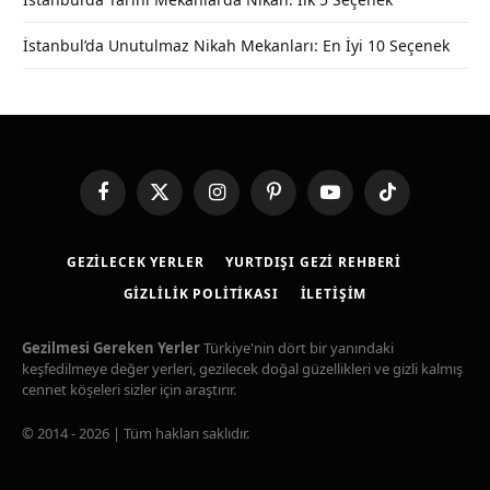
İstanbul’da Unutulmaz Nikah Mekanları: En İyi 10 Seçenek
Facebook
X
Instagram
Pinterest
YouTube
TikTok
(Twitter)
GEZILECEK YERLER
YURTDIŞI GEZI REHBERI
GIZLILIK POLITIKASI
İLETIŞIM
Gezilmesi Gereken Yerler
Türkiye'nin dört bir yanındaki
keşfedilmeye değer yerleri, gezilecek doğal güzellikleri ve gizli kalmış
cennet köşeleri sizler için araştırır.
© 2014 - 2026 | Tüm hakları saklıdır.