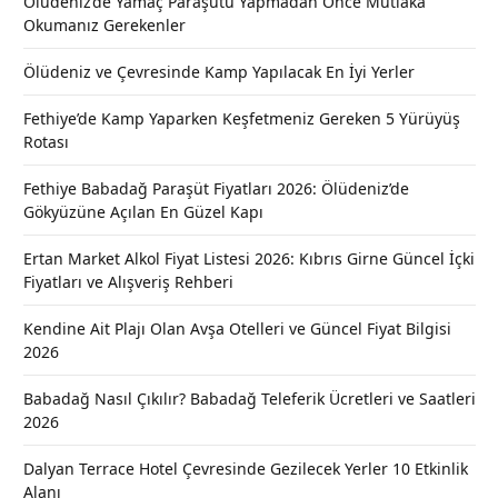
Ölüdeniz’de Yamaç Paraşütü Yapmadan Önce Mutlaka
Okumanız Gerekenler
Ölüdeniz ve Çevresinde Kamp Yapılacak En İyi Yerler
Fethiye’de Kamp Yaparken Keşfetmeniz Gereken 5 Yürüyüş
Rotası
Fethiye Babadağ Paraşüt Fiyatları 2026: Ölüdeniz’de
Gökyüzüne Açılan En Güzel Kapı
Ertan Market Alkol Fiyat Listesi 2026: Kıbrıs Girne Güncel İçki
Fiyatları ve Alışveriş Rehberi
Kendine Ait Plajı Olan Avşa Otelleri ve Güncel Fiyat Bilgisi
2026
Babadağ Nasıl Çıkılır? Babadağ Teleferik Ücretleri ve Saatleri
2026
Dalyan Terrace Hotel Çevresinde Gezilecek Yerler 10 Etkinlik
Alanı