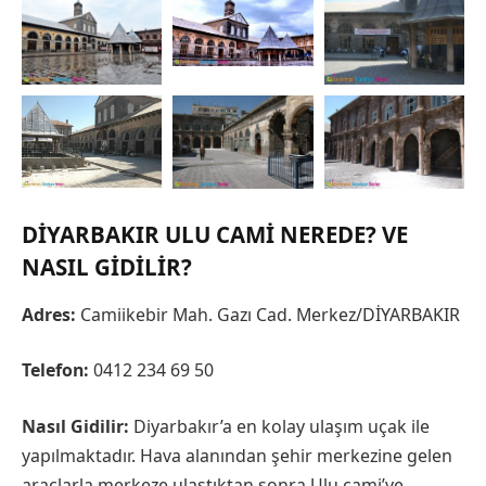
DIYARBAKIR ULU CAMI NEREDE? VE
NASIL GIDILIR?
Adres:
Camiikebir Mah. Gazı Cad. Merkez/DİYARBAKIR
Telefon:
0412 234 69 50
Nasıl Gidilir:
Diyarbakır’a en kolay ulaşım uçak ile
yapılmaktadır. Hava alanından şehir merkezine gelen
araçlarla merkeze ulaştıktan sonra Ulu cami’ye