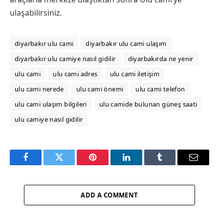
ulaşabilirsiniz.
diyarbakır ulu cami
diyarbakır ulu cami ulaşım
diyarbakır ulu camiye nasıl gidilir
diyarbakırda ne yenir
ulu cami
ulu cami adres
ulu cami iletişim
ulu cami nerede
ulu cami önemi
ulu cami telefon
ulu cami ulaşım bilgileri
ulu camide bulunan güneş saati
ulu camiye nasıl gidilir
Facebook
Twitter
Pinterest
LinkedIn
Tumblr
Email
ADD A COMMENT