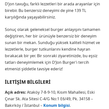
D’jon tavuğu, farklı lezzetleri bir arada arayanlar için
birebir. Bu benzersiz deneyimi de yine 139 TL
karşılığında yaşayabilirsiniz.
Sonuç olarak geleneksel burger anlayışını tamamen
değiştiren, her bir ürünüyle benzersiz bir deneyim
sunan bir mekan. Sunduğu yüksek kaliteli hizmet ve
lezzetlerle, burger tutkunlarını kendine hayran
bırakacak bir yer. Bir sonraki ziyaretinizde, bu eşsiz
tatları deneyimlemek için D’Jon Burger’ı tercih
etmenizi şiddetle tavsiye ederiz!
İLETIŞIM BILGILERI
Açık adres:
Ataköy 7-8-9-10, Kısım Mahallesi, Eski
Çınar Sk. Ata Sitesi C-4/G No:1 E6/49, Pk. 34158 –
Bakırköy / İstanbul –
Konum bilgisi
.