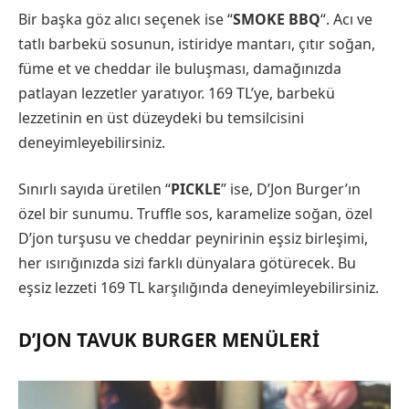
Bir başka göz alıcı seçenek ise “
SMOKE BBQ
“. Acı ve
tatlı barbekü sosunun, istiridye mantarı, çıtır soğan,
füme et ve cheddar ile buluşması, damağınızda
patlayan lezzetler yaratıyor. 169 TL’ye, barbekü
lezzetinin en üst düzeydeki bu temsilcisini
deneyimleyebilirsiniz.
Sınırlı sayıda üretilen “
PICKLE
” ise, D’Jon Burger’ın
özel bir sunumu. Truffle sos, karamelize soğan, özel
D’jon turşusu ve cheddar peynirinin eşsiz birleşimi,
her ısırığınızda sizi farklı dünyalara götürecek. Bu
eşsiz lezzeti 169 TL karşılığında deneyimleyebilirsiniz.
D’JON TAVUK BURGER MENÜLERI