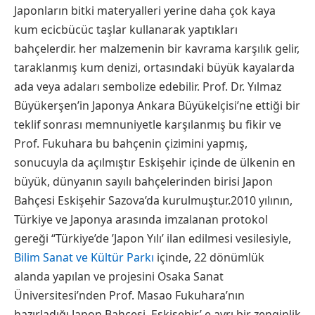
Japonların bitki materyalleri yerine daha çok kaya
kum ecicbücüc taşlar kullanarak yaptıkları
bahçelerdir. her malzemenin bir kavrama karşılık gelir,
taraklanmış kum denizi, ortasındaki büyük kayalarda
ada veya adaları sembolize edebilir. Prof. Dr. Yılmaz
Büyükerşen’in Japonya Ankara Büyükelçisi’ne ettiği bir
teklif sonrası memnuniyetle karşılanmış bu fikir ve
Prof. Fukuhara bu bahçenin çizimini yapmış,
sonucuyla da açılmıştır Eskişehir içinde de ülkenin en
büyük, dünyanın sayılı bahçelerinden birisi Japon
Bahçesi Eskişehir Sazova’da kurulmuştur.2010 yılının,
Türkiye ve Japonya arasında imzalanan protokol
gereği “Türkiye’de ’Japon Yılı’ ilan edilmesi vesilesiyle,
Bilim Sanat ve Kültür Parkı
içinde, 22 dönümlük
alanda yapılan ve projesini Osaka Sanat
Üniversitesi’nden Prof. Masao Fukuhara’nın
hazırladığı Japon Bahçesi, Eskişehir’ e ayrı bir zenginlik