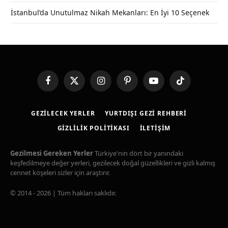
İstanbul’da Unutulmaz Nikah Mekanları: En İyi 10 Seçenek
Facebook
X
Instagram
Pinterest
YouTube
TikTok
(Twitter)
GEZILECEK YERLER
YURTDIŞI GEZI REHBERI
GIZLILIK POLITIKASI
İLETIŞIM
Gezilmesi Gereken Yerler
Türkiye'nin dört bir yanındaki
keşfedilmeye değer yerleri, gezilecek doğal güzellikleri ve gizli kalmış
cennet köşeleri sizler için araştırır.
© 2014 - 2026 | Tüm hakları saklıdır.