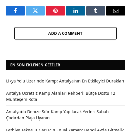
Facebook
Twitter
Pinterest
LinkedIn
Tumblr
Email
ADD A COMMENT
EN SON EKLENEN GEZILER
Likya Yolu Üzerinde Kamp: Antalya’nın En Etkileyici Durakları
Antalya Ücretsiz Kamp Alanları Rehberi: Bütçe Dostu 12
Muhteşem Rota
Antalya’da Denize Sıfır Kamp Yapılacak Yerler: Sabah
Çadırdan Plaja Uyanın
Fethiye Tekne Turları İçin En İyi Zaman: Hangi Ayda Gitmeli?