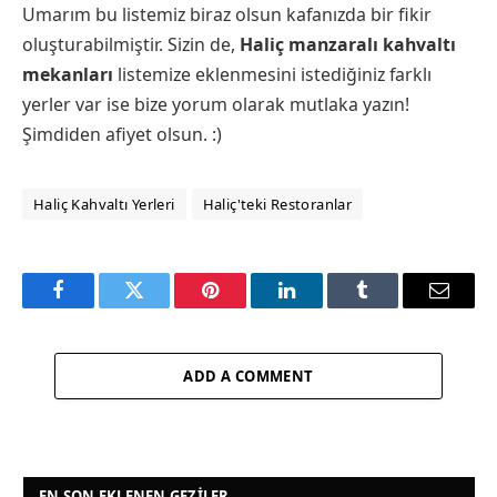
Umarım bu listemiz biraz olsun kafanızda bir fikir
oluşturabilmiştir. Sizin de,
Haliç manzaralı kahvaltı
mekanları
listemize eklenmesini istediğiniz farklı
yerler var ise bize yorum olarak mutlaka yazın!
Şimdiden afiyet olsun. :)
Haliç Kahvaltı Yerleri
Haliç'teki Restoranlar
Facebook
Twitter
Pinterest
LinkedIn
Tumblr
Email
ADD A COMMENT
EN SON EKLENEN GEZILER