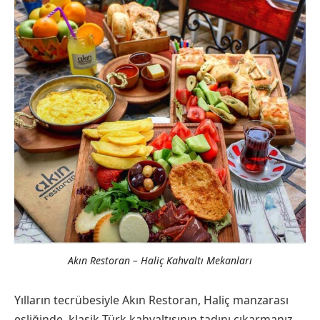
Akın Restoran – Haliç Kahvaltı Mekanları
Yılların tecrübesiyle Akın Restoran, Haliç manzarası
eşliğinde, klasik Türk kahvaltısının tadını çıkarmanız