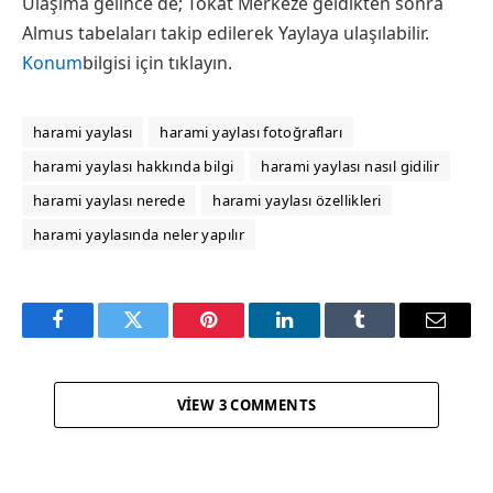
Ulaşıma gelince de; Tokat Merkeze geldikten sonra
Almus tabelaları takip edilerek Yaylaya ulaşılabilir.
Konum
bilgisi için tıklayın.
harami yaylası
harami yaylası fotoğrafları
harami yaylası hakkında bilgi
harami yaylası nasıl gidilir
harami yaylası nerede
harami yaylası özellikleri
harami yaylasında neler yapılır
Facebook
Twitter
Pinterest
LinkedIn
Tumblr
Email
VIEW 3 COMMENTS