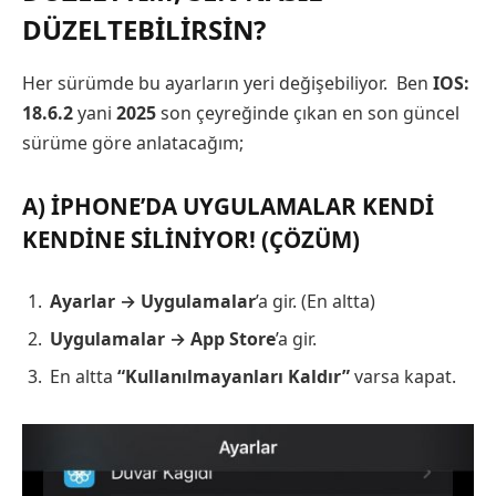
DÜZELTEBILIRSIN?
Her sürümde bu ayarların yeri değişebiliyor. Ben
IOS:
18.6.2
yani
2025
son çeyreğinde çıkan en son güncel
sürüme göre anlatacağım;
A) IPHONE’DA UYGULAMALAR KENDI
KENDINE SILINIYOR! (ÇÖZÜM)
Ayarlar → Uygulamalar
’a gir. (En altta)
Uygulamalar → App Store
’a gir.
En altta
“Kullanılmayanları Kaldır”
varsa kapat.