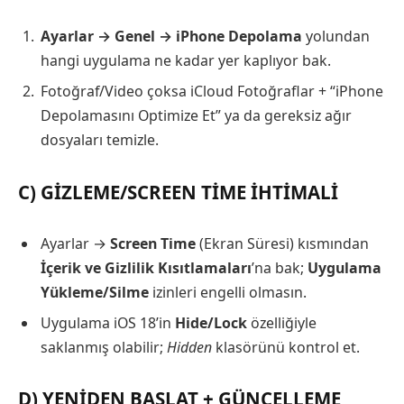
Ayarlar → Genel → iPhone Depolama
yolundan
hangi uygulama ne kadar yer kaplıyor bak.
Fotoğraf/Video çoksa iCloud Fotoğraflar + “iPhone
Depolamasını Optimize Et” ya da gereksiz ağır
dosyaları temizle.
C) GIZLEME/SCREEN TIME IHTIMALI
Ayarlar →
Screen Time
(Ekran Süresi) kısmından
İçerik ve Gizlilik Kısıtlamaları
’na bak;
Uygulama
Yükleme/Silme
izinleri engelli olmasın.
Uygulama iOS 18’in
Hide/Lock
özelliğiyle
saklanmış olabilir;
Hidden
klasörünü kontrol et.
D) YENIDEN BAŞLAT + GÜNCELLEME