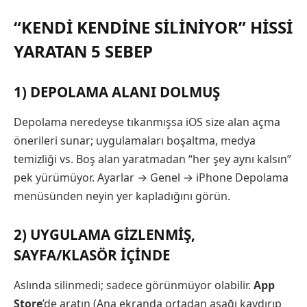
“KENDI KENDINE SILINIYOR” HISSI
YARATAN 5 SEBEP
1) DEPOLAMA ALANI DOLMUŞ
Depolama neredeyse tıkanmışsa iOS size alan açma
önerileri sunar; uygulamaları boşaltma, medya
temizliği vs. Boş alan yaratmadan “her şey aynı kalsın”
pek yürümüyor. Ayarlar → Genel → iPhone Depolama
menüsünden neyin yer kapladığını görün.
2) UYGULAMA GIZLENMIŞ,
SAYFA/KLASÖR IÇINDE
Aslında silinmedi; sadece görünmüyor olabilir.
App
Store
’de aratın (Ana ekranda ortadan aşağı kaydırıp