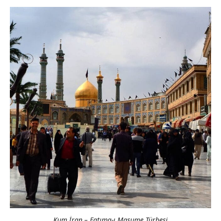
Kum İran – Fatıma-ı Masume Türbesi