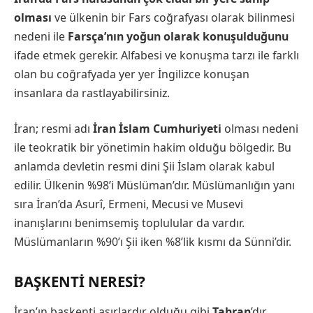
olması
ve ülkenin bir Fars coğrafyası olarak bilinmesi
nedeni ile
Farsça’nın yoğun olarak konuşulduğunu
ifade etmek gerekir. Alfabesi ve konuşma tarzı ile farklı
olan bu coğrafyada yer yer İngilizce konuşan
insanlara da rastlayabilirsiniz.
İran; resmi adı
İran İslam Cumhuriyeti
olması nedeni
ile teokratik bir yönetimin hakim olduğu bölgedir. Bu
anlamda devletin resmi dini Şii İslam olarak kabul
edilir. Ülkenin %98’i Müslüman’dır. Müslümanlığın yanı
sıra İran’da Asurî, Ermeni, Mecusi ve Musevi
inanışlarını benimsemiş toplulular da vardır.
Müslümanların %90’ı Şii iken %8’lik kısmı da Sünni’dir.
BAŞKENTI NERESI?
İran’ın başkenti asırlardır olduğu gibi
Tahran
’dır.