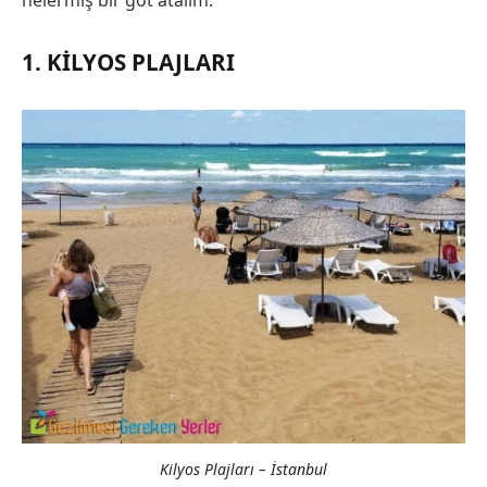
nelermiş bir göt atalım.
1. KILYOS PLAJLARI
Kilyos Plajları – İstanbul