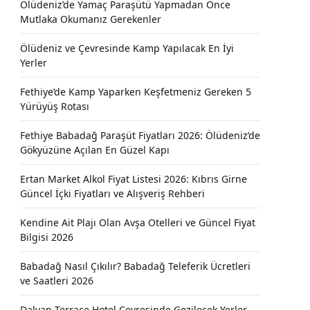
Ölüdeniz’de Yamaç Paraşütü Yapmadan Önce
Mutlaka Okumanız Gerekenler
Ölüdeniz ve Çevresinde Kamp Yapılacak En İyi
Yerler
Fethiye’de Kamp Yaparken Keşfetmeniz Gereken 5
Yürüyüş Rotası
Fethiye Babadağ Paraşüt Fiyatları 2026: Ölüdeniz’de
Gökyüzüne Açılan En Güzel Kapı
Ertan Market Alkol Fiyat Listesi 2026: Kıbrıs Girne
Güncel İçki Fiyatları ve Alışveriş Rehberi
Kendine Ait Plajı Olan Avşa Otelleri ve Güncel Fiyat
Bilgisi 2026
Babadağ Nasıl Çıkılır? Babadağ Teleferik Ücretleri
ve Saatleri 2026
Dalyan Terrace Hotel Çevresinde Gezilecek Yerler