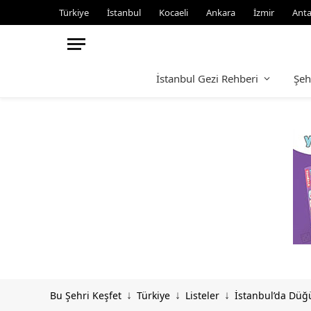
Türkiye
İstanbul
Kocaeli
Ankara
İzmir
Anta
İstanbul Gezi Rehberi
Şeh
Bu Şehri Keşfet
Türkiye
Listeler
İstanbul’da Düğ
↓
↓
↓