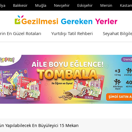
lya
Balıkesir
Muğla
Nevşehir
Eskişehir
Mersin
Kasta
rin En Güzel Rotaları
Yurtdışı Tatil Rehberi
Seyahat Bilgile
ün Yapılabilecek En Büyüleyici 15 Mekan