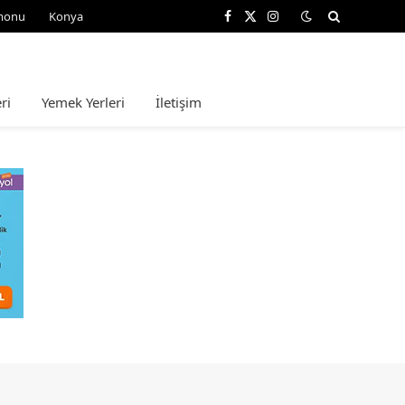
monu
Konya
Facebook
X
Instagram
(Twitter)
ri
Yemek Yerleri
İletişim