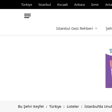
Türkiye
İstanbul
Kocaeli
Ankara
İzmir
Anta
İstanbul Gezi Rehberi
Şeh
Bu Şehri Keşfet
Türkiye
Listeler
İstanbul’da Unu
↓
↓
↓