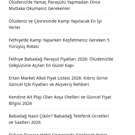
Ölüdeniz’de Yamaç Paraşütü Yapmadan Önce
Mutlaka Okumanız Gerekenler
Ölüdeniz ve Çevresinde Kamp Yapılacak En İyi
Yerler
Fethiye’de Kamp Yaparken Keşfetmeniz Gereken 5
Yürüyüş Rotası
Fethiye Babadağ Paraşüt Fiyatları 2026: Ölüdeniz’de
Gökyüzüne Açılan En Güzel Kapı
Ertan Market Alkol Fiyat Listesi 2026: Kıbrıs Girne
Güncel İçki Fiyatları ve Alışveriş Rehberi
Kendine Ait Plajı Olan Avşa Otelleri ve Güncel Fiyat
Bilgisi 2026
Babadağ Nasıl Çıkılır? Babadağ Teleferik Ücretleri
ve Saatleri 2026
Dalyan Terrace Hotel Çevresinde Gezilecek Yerler