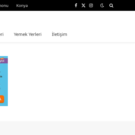
monu
Konya
Facebook
X
Instagram
(Twitter)
ri
Yemek Yerleri
İletişim