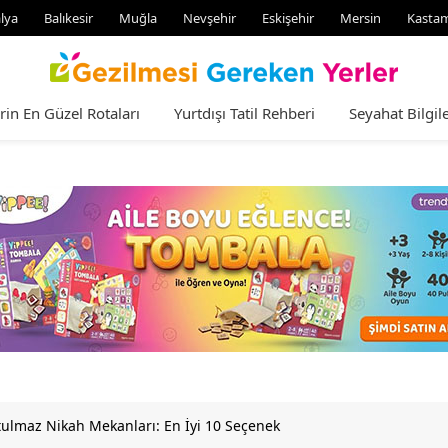
lya
Balıkesir
Muğla
Nevşehir
Eskişehir
Mersin
Kasta
rin En Güzel Rotaları
Yurtdışı Tatil Rehberi
Seyahat Bilgile
tulmaz Nikah Mekanları: En İyi 10 Seçenek