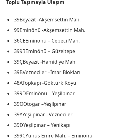
Toplu Taşımayla Ulaşım
39Beyazıt -Akşemsettin Mah.
99Eminönü -Akşemsettin Mah.
36CEEminönü – Cebeci Mah.
399BEminönü – Güzeltepe
39ÇBeyazıt -Hamidiye Mah.
39BVezneciler –İmar Blokları
48ATopkapı -Göktürk Köyü
399DEminönü – Yeşilpınar
39OOtogar –Yeşilpınar
39YYeşilpınar –Vezneciler
39DYeşilpınar – Yenikapı
399CYunus Emre Mah. – Eminönü