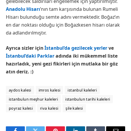
gelebilecek saldırıları engellemek için yaptırılmıştır.
Anadolu Hisarı
’nın tam karşısında bulunan Rumeli
Hisarı bulunduğu semte adını vermektedir. Boğaz’ın
en dar noktası olduğu için Boğazkesen hisarı olarak
da adlandırılmıştır.
Ayrıca sizler için
İstanbul’da gezilecek yerler
ve
İstanbul’daki Parklar
adında iki mükemmel liste
hazırladık, yeni gezi fikirleri için mutlaka bir göz
atın deriz. :)
aydos kalesi
imros kalesi
istanbul kaleleri
istanbulun meşhur kaleleri
istanbulun tarihi kaleleri
poyraz kalesi
riva kalesi
şile kalesi