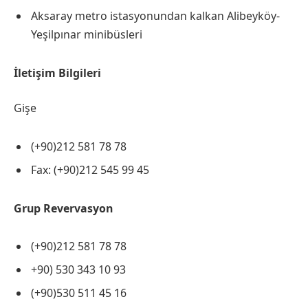
Aksaray metro istasyonundan kalkan Alibeyköy-
Yeşilpınar minibüsleri
İletişim Bilgileri
Gişe
(+90)212 581 78 78
Fax: (+90)212 545 99 45
Grup Revervasyon
(+90)212 581 78 78
+90) 530 343 10 93
(+90)530 511 45 16