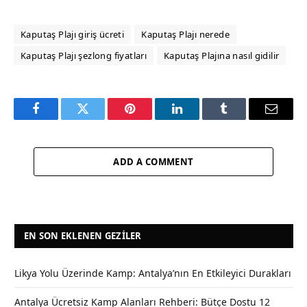
Kaputaş Plajı giriş ücreti
Kaputaş Plajı nerede
Kaputaş Plajı şezlong fiyatları
Kaputaş Plajına nasıl gidilir
Facebook
Twitter
Pinterest
LinkedIn
Tumblr
Email
ADD A COMMENT
EN SON EKLENEN GEZILER
Likya Yolu Üzerinde Kamp: Antalya’nın En Etkileyici Durakları
Antalya Ücretsiz Kamp Alanları Rehberi: Bütçe Dostu 12