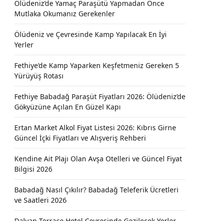
Ölüdeniz’de Yamaç Paraşütü Yapmadan Önce
Mutlaka Okumanız Gerekenler
Ölüdeniz ve Çevresinde Kamp Yapılacak En İyi
Yerler
Fethiye’de Kamp Yaparken Keşfetmeniz Gereken 5
Yürüyüş Rotası
Fethiye Babadağ Paraşüt Fiyatları 2026: Ölüdeniz’de
Gökyüzüne Açılan En Güzel Kapı
Ertan Market Alkol Fiyat Listesi 2026: Kıbrıs Girne
Güncel İçki Fiyatları ve Alışveriş Rehberi
Kendine Ait Plajı Olan Avşa Otelleri ve Güncel Fiyat
Bilgisi 2026
Babadağ Nasıl Çıkılır? Babadağ Teleferik Ücretleri
ve Saatleri 2026
Dalyan Terrace Hotel Çevresinde Gezilecek Yerler