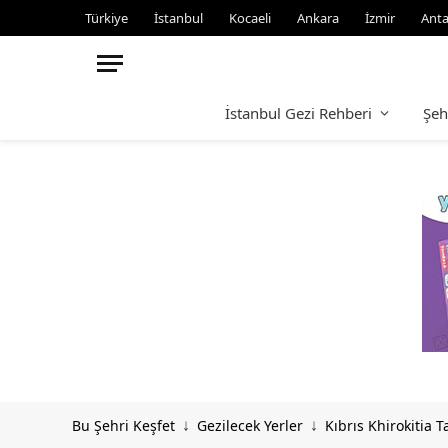
Türkiye
İstanbul
Kocaeli
Ankara
İzmir
Anta
İstanbul Gezi Rehberi
Şeh
Bu Şehri Keşfet
Gezilecek Yerler
Kıbrıs Khirokitia T
↓
↓