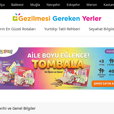
lya
Balıkesir
Muğla
Nevşehir
Eskişehir
Mersin
Kasta
rin En Güzel Rotaları
Yurtdışı Tatil Rehberi
Seyahat Bilgile
arihi ve Genel Bilgiler