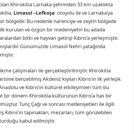
en olan Khirokitia Larnaka şehrinden 33 km uzaklıkta
okitia,
Limasol –Lefkoşa
otoyolu ile ve Larnaka’ya
n bir bölgedir. Bu nedenle narenciye ve zeytin bölgede
ilk kurulan ve özgün bir medeniyetin bu adada
ralardan bitki ve hayvan getirip Kıbrıs’a yerleşmiştir.
apmışlardır. Günümüzde Limasol Nehri yatağında
mıştır.
kme çalışmaları ile gerçekleştirilmiştir. Khirokitia
sine benzetilmiş Akdeniz kıyıları Kıbrıs’ın ilk yerleşik
nadolu ve Kıbrıs’ın kültürel etkileşimleri tüm bu
t bir dönem Khirokitia kültürünün Kıbrıs’a has bir
üştür. Tunç Çağı ve sonrası medeniyetleri ile ilgili
 Kıbrıs’ın tapınakları, mezarları, tüm görülebilen
şturduğu kabul edilmiştir.