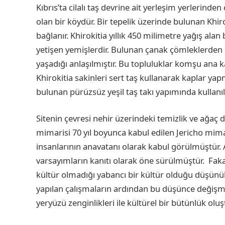
Kıbrıs’ta cilalı taş devrine ait yerleşim yerlerind
olan bir köydür. Bir tepelik üzerinde bulunan Khir
bağlanır. Khirokitia yıllık 450 milimetre yağış ala
yetişen yemişlerdir. Bulunan çanak çömleklerden 
yaşadığı anlaşılmıştır. Bu topluluklar komşu ana ka
Khirokitia sakinleri sert taş kullanarak kaplar y
bulunan pürüzsüz yeşil taş takı yapımında kullanıl
Sitenin çevresi nehir üzerindeki temizlik ve ağaç di
mimarisi 70 yıl boyunca kabul edilen Jericho mimari
insanlarının anavatanı olarak kabul görülmüştür. A
varsayımların kanıtı olarak öne sürülmüştür. Faka
kültür olmadığı yabancı bir kültür olduğu düşünülm
yapılan çalışmaların ardından bu düşünce değişmiş
yeryüzü zenginlikleri ile kültürel bir bütünlük olu