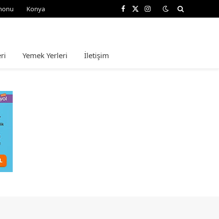
monu
Konya
Facebook
X
Instagram
(Twitter)
ri
Yemek Yerleri
İletişim