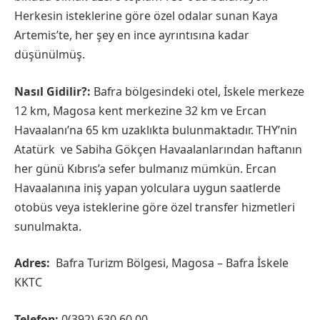
Herkesin isteklerine göre özel odalar sunan Kaya
Artemis’te, her şey en ince ayrıntısına kadar
düşünülmüş.
Nasıl Gidilir?:
Bafra bölgesindeki otel, İskele merkeze
12 km, Magosa kent merkezine 32 km ve Ercan
Havaalanı’na 65 km uzaklıkta bulunmaktadır. THY’nin
Atatürk ve Sabiha Gökçen Havaalanlarından haftanın
her günü Kıbrıs’a sefer bulmanız mümkün. Ercan
Havaalanına iniş yapan yolculara uygun saatlerde
otobüs veya isteklerine göre özel transfer hizmetleri
sunulmakta.
Adres:
Bafra Turizm Bölgesi, Magosa – Bafra İskele
KKTC
Telefon:
0(392) 630 60 00