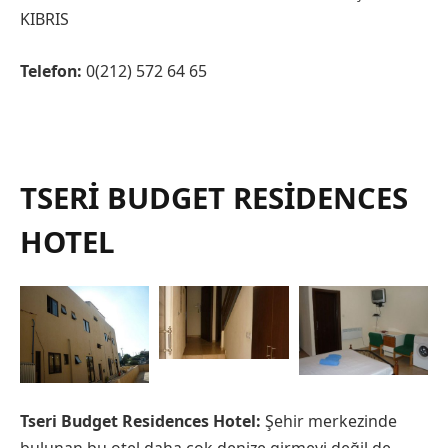
KIBRIS
Telefon:
0(212) 572 64 65
TSERI BUDGET RESIDENCES
HOTEL
Tseri Budget Residences Hotel:
Şehir merkezinde
bulunan bu otel daha çok denize girmeyi değil de