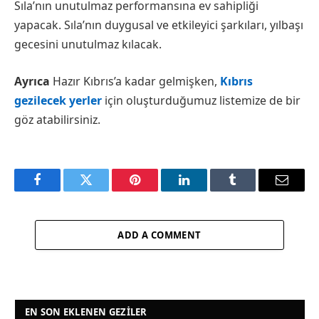
Sıla’nın unutulmaz performansına ev sahipliği
yapacak. Sıla’nın duygusal ve etkileyici şarkıları, yılbaşı
gecesini unutulmaz kılacak.
Ayrıca
Hazır Kıbrıs’a kadar gelmişken,
Kıbrıs
gezilecek yerler
için oluşturduğumuz listemize de bir
göz atabilirsiniz.
Facebook
Twitter
Pinterest
LinkedIn
Tumblr
Email
ADD A COMMENT
EN SON EKLENEN GEZILER