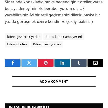
Sizlerinde konakladığınız ve beğendiğiniz oteller varsa
buraya deneyiminizle beraber yorum olarak
yazabilirsiniz. İyi bir tatil geçirmenizi dileriz, başka bir
yazıda görüşmek üzere kendinize çok iyi bakın. :)
kıbrıs gezilecek yerler
kıbrıs konaklama yerleri
kıbrıs otelleri
Kıbrıs pansiyonları
Facebook
Twitter
Pinterest
LinkedIn
Tumblr
Email
ADD A COMMENT
EN SON EKLENEN GEZILER