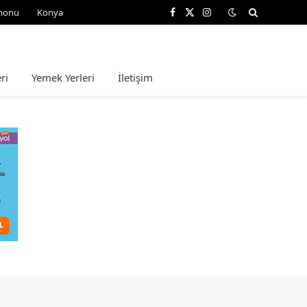
monu
Konya
Facebook
X
Instagram
(Twitter)
ri
Yemek Yerleri
İletişim