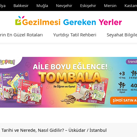
lya
Balıkesir
Muğla
Nevşehir
Eskişehir
Mersin
Kasta
rin En Güzel Rotaları
Yurtdışı Tatil Rehberi
Seyahat Bilgile
i Tarihi ve Nerede, Nasıl Gidilir? – Üsküdar / İstanbul