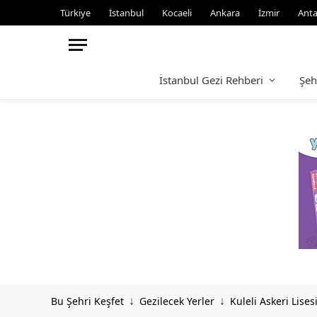
Türkiye
İstanbul
Kocaeli
Ankara
İzmir
Anta
İstanbul Gezi Rehberi
Şeh
Bu Şehri Keşfet
Gezilecek Yerler
Kuleli Askeri Lises
↓
↓