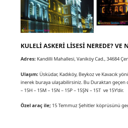
KULELI ASKERI LISESI NEREDE? VE N
Adres:
Kandilli Mahallesi, Vaniköy Cad., 34684 Çe
Ulaşım:
Üsküdar, Kadıköy, Beykoz ve Kavacık yön
inerek buraya ulaşabilirsiniz. Bu Duraktan geçen 
– 15H – 15M – 15N – 15P – 15ŞN – 15T ve 15Y’dir.
Özel araç ile;
15 Temmuz Şehitler köprüsünü geçti