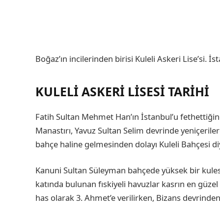
Boğaz’ın incilerinden birisi Kuleli Askeri Lise’si. İ
KULELI ASKERI LISESI TARIHI
Fatih Sultan Mehmet Han’ın İstanbul’u fethettiği
Manastırı, Yavuz Sultan Selim devrinde yeniçerilere
bahçe haline gelmesinden dolayı Kuleli Bahçesi di
Kanuni Sultan Süleyman bahçede yüksek bir kulesi 
katında bulunan fıskiyeli havuzlar kasrın en güzel 
has olarak 3. Ahmet’e verilirken, Bizans devrinden k