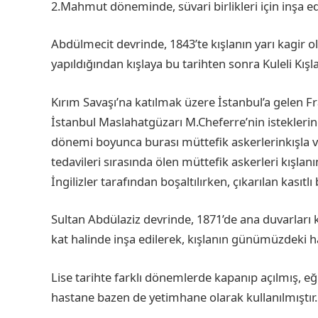
2.Mahmut döneminde, süvari birlikleri için inşa edil
Abdülmecit devrinde, 1843’te kışlanın yarı kagir ola
yapıldığından kışlaya bu tarihten sonra Kuleli Kış
Kırım Savaşı’na katılmak üzere İstanbul’a gelen Fra
İstanbul Maslahatgüzarı M.Cheferre’nin isteklerine
dönemi boyunca burası müttefik askerlerinkışla ve
tedavileri sırasında ölen müttefik askerleri kışlan
İngilizler tarafından boşaltılırken, çıkarılan kası
Sultan Abdülaziz devrinde, 1871’de ana duvarları ka
kat halinde inşa edilerek, kışlanın günümüzdeki hal
Lise tarihte farklı dönemlerde kapanıp açılmış, e
hastane bazen de yetimhane olarak kullanılmıştır.