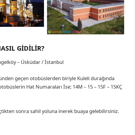
ASIL GIDILIR?
ngelköy – Üsküdar / İstanbul
ünden geçen otobüslerden biriyle Kuleli durağında
otobüslerin Hat Numaraları İse; 14M – 15 – 15F – 15KÇ
kten sonra sahil yoluna inerek buaya gelebilirsiniz.