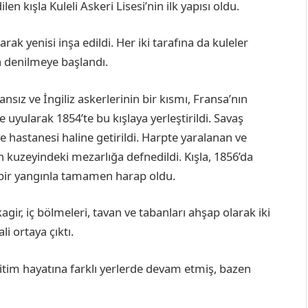
en kışla Kuleli Askeri Lisesi’nin ilk yapısı oldu.
rak yenisi inşa edildi. Her iki tarafına da kuleler
la denilmeye başlandı.
nsız ve İngiliz askerlerinin bir kısmı, Fransa’nın
 uyularak 1854’te bu kışlaya yerleştirildi. Savaş
 hastanesi haline getirildi. Harpte yaralanan ve
ın kuzeyindeki mezarlığa defnedildi. Kışla, 1856’da
tlı bir yangınla tamamen harap oldu.
gir, iç bölmeleri, tavan ve tabanları ahşap olarak iki
i ortaya çıktı.
ğitim hayatına farklı yerlerde devam etmiş, bazen