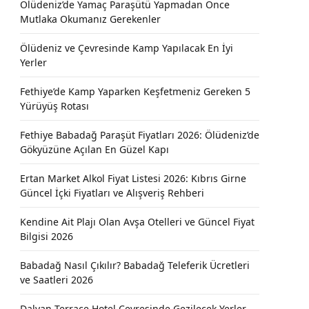
Ölüdeniz’de Yamaç Paraşütü Yapmadan Önce
Mutlaka Okumanız Gerekenler
Ölüdeniz ve Çevresinde Kamp Yapılacak En İyi
Yerler
Fethiye’de Kamp Yaparken Keşfetmeniz Gereken 5
Yürüyüş Rotası
Fethiye Babadağ Paraşüt Fiyatları 2026: Ölüdeniz’de
Gökyüzüne Açılan En Güzel Kapı
Ertan Market Alkol Fiyat Listesi 2026: Kıbrıs Girne
Güncel İçki Fiyatları ve Alışveriş Rehberi
Kendine Ait Plajı Olan Avşa Otelleri ve Güncel Fiyat
Bilgisi 2026
Babadağ Nasıl Çıkılır? Babadağ Teleferik Ücretleri
ve Saatleri 2026
Dalyan Terrace Hotel Çevresinde Gezilecek Yerler