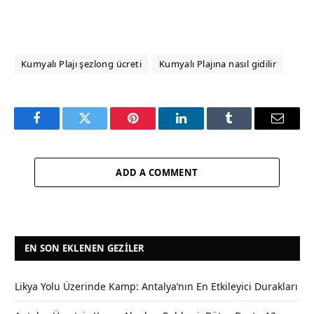
Kumyalı Plajı şezlong ücreti
Kumyalı Plajına nasıl gidilir
Facebook
Twitter
Pinterest
LinkedIn
Tumblr
Email
ADD A COMMENT
EN SON EKLENEN GEZILER
Likya Yolu Üzerinde Kamp: Antalya’nın En Etkileyici Durakları