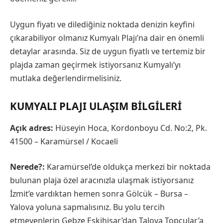
Uygun fiyatı ve dilediğiniz noktada denizin keyfini
çıkarabiliyor olmanız Kumyalı Plajı’na dair en önemli
detaylar arasında. Siz de uygun fiyatlı ve tertemiz bir
plajda zaman geçirmek istiyorsanız Kumyalı’yı
mutlaka değerlendirmelisiniz.
KUMYALI PLAJI ULAŞIM BILGILERI
Açık adres:
Hüseyin Hoca, Kordonboyu Cd. No:2, Pk.
41500 – Karamürsel / Kocaeli
Nerede?:
Karamürsel’de oldukça merkezi bir noktada
bulunan plaja özel aracınızla ulaşmak istiyorsanız
İzmit’e vardıktan hemen sonra Gölcük – Bursa –
Yalova yoluna sapmalısınız. Bu yolu tercih
etmeyenlerin Gebze Eskihisar’dan Talova Topçular’a