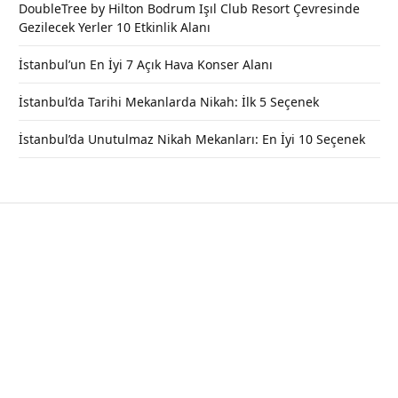
DoubleTree by Hilton Bodrum Işıl Club Resort Çevresinde
Gezilecek Yerler 10 Etkinlik Alanı
İstanbul’un En İyi 7 Açık Hava Konser Alanı
İstanbul’da Tarihi Mekanlarda Nikah: İlk 5 Seçenek
İstanbul’da Unutulmaz Nikah Mekanları: En İyi 10 Seçenek
Ormanya Doğal Yaşam Parkı |
Hobbit Evleri Nerede, Giriş Ücreti –
Kocaeli