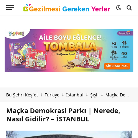
Bu Şehri Keşfet
Türkiye
İstanbul
Şişli
Maçka Demokrasi Parkı | Nerede, Nasıl Gidilir? – İSTANBUL
↓
↓
↓
↓
Maçka Demokrasi Parkı | Nerede,
Nasıl Gidilir? – İSTANBUL