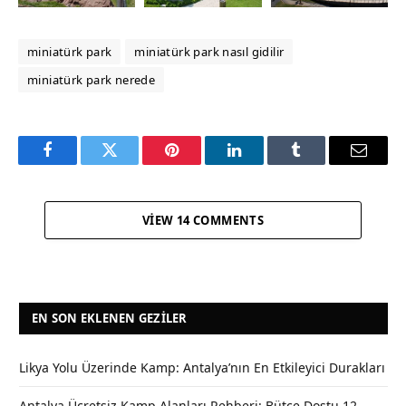
miniatürk park
miniatürk park nasıl gidilir
miniatürk park nerede
Facebook
Twitter
Pinterest
LinkedIn
Tumblr
Email
VIEW 14 COMMENTS
EN SON EKLENEN GEZILER
Likya Yolu Üzerinde Kamp: Antalya’nın En Etkileyici Durakları
Antalya Ücretsiz Kamp Alanları Rehberi: Bütçe Dostu 12