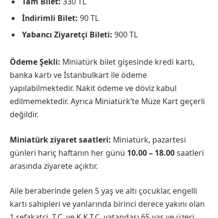
Tam Bilet:
330 TL
İndirimli Bilet:
90 TL
Yabancı Ziyaretçi Bileti:
900 TL
Ödeme Şekli:
Miniatürk bilet gişesinde kredi kartı,
banka kartı ve İstanbulkart ile ödeme
yapılabilmektedir. Nakit ödeme ve döviz kabul
edilmemektedir. Ayrıca Miniatürk’te Müze Kart geçerli
değildir.
Miniatürk ziyaret saatleri:
Miniatürk, pazartesi
günleri hariç haftanın her günü
10.00 – 18.00
saatleri
arasında ziyarete açıktır.
Aile beraberinde gelen 5 yaş ve altı çocuklar, engelli
kartı sahipleri ve yanlarında birinci derece yakını olan
1 refakatçi, T.C. ve K.K.T.C. vatandaşı 65 yaş ve üzeri