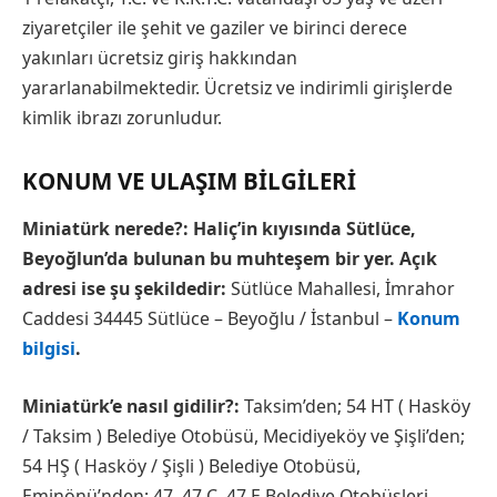
ziyaretçiler ile şehit ve gaziler ve birinci derece
yakınları ücretsiz giriş hakkından
yararlanabilmektedir. Ücretsiz ve indirimli girişlerde
kimlik ibrazı zorunludur.
KONUM VE ULAŞIM BILGILERI
Miniatürk nerede?: Haliç’in kıyısında Sütlüce,
Beyoğlun’da bulunan bu muhteşem bir yer. Açık
adresi ise şu şekildedir:
Sütlüce Mahallesi, İmrahor
Caddesi 34445 Sütlüce – Beyoğlu / İstanbul –
Konum
bilgisi
.
Miniatürk’e nasıl gidilir?:
Taksim’den; 54 HT ( Hasköy
/ Taksim ) Belediye Otobüsü, Mecidiyeköy ve Şişli’den;
54 HŞ ( Hasköy / Şişli ) Belediye Otobüsü,
Eminönü’nden; 47, 47 Ç, 47 E Belediye Otobüsleri,