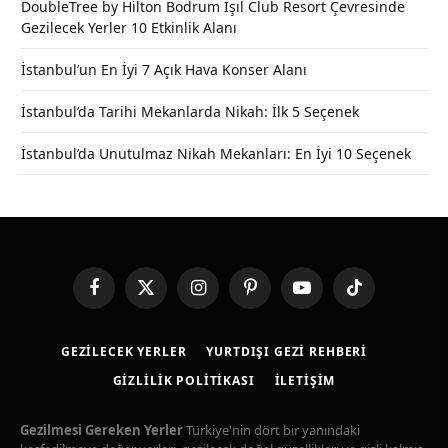
DoubleTree by Hilton Bodrum Işıl Club Resort Çevresinde
Gezilecek Yerler 10 Etkinlik Alanı
İstanbul’un En İyi 7 Açık Hava Konser Alanı
İstanbul’da Tarihi Mekanlarda Nikah: İlk 5 Seçenek
İstanbul’da Unutulmaz Nikah Mekanları: En İyi 10 Seçenek
Facebook
X
Instagram
Pinterest
YouTube
TikTok
(Twitter)
GEZILECEK YERLER
YURTDIŞI GEZI REHBERI
GIZLILIK POLITIKASI
İLETIŞIM
Gezilmesi Gereken Yerler
Türkiye'nin dört bir yanındaki