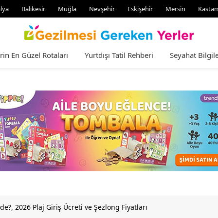
lya
Balıkesir
Muğla
Nevşehir
Eskişehir
Mersin
Kasta
rin En Güzel Rotaları
Yurtdışı Tatil Rehberi
Seyahat Bilgile
e?, 2026 Plaj Giriş Ücreti ve Şezlong Fiyatları