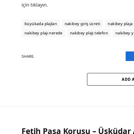
için tıklayın.
büyükada plajları
nakibey giriş ücreti
nakibey plaja n
nakibey plajı nerede
nakibey plajı telefon
nakibey yo
SHARE.
ADD 
Fetih Paşa Korusu – Üsküdar 