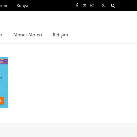
monu
Konya
Facebook
X
Instagram
(Twitter)
ri
Yemek Yerleri
İletişim