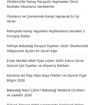
Ölüdeniz’de Yamaç Paraşütü Yapmadan Önce
Mutlaka Okumanız Gerekenler
Ölüdeniz ve Çevresinde Kamp Yapılacak En İyi
Yerler
Fethiye’de Kamp Yaparken Keşfetmeniz Gereken 5
Yürüyüş Rotası
Fethiye Babadağ Paraşüt Fiyatları 2026: Ölüdeniz’de
Gökyüzüne Açılan En Güzel Kapı
Ertan Market Alkol Fiyat Listesi 2026: Kıbrıs Girne
Güncel İçki Fiyatları ve Alışveriş Rehberi
Kendine Ait Plajı Olan Avşa Otelleri ve Güncel Fiyat
Bilgisi 2026
Babadağ Nasıl Çıkılır? Babadağ Teleferik Ücretleri
ve Saatleri 2026
Dalyan Terrace Hotel Çevresinde Gezilecek Yerler