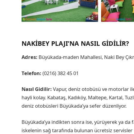
NAKIBEY PLAJI’NA NASIL GIDILIR?
Adres:
Büyükada-maden Mahallesi, Naki Bey Çık
Telefon:
(0216) 382 45 01
Nasıl Gidilir:
Vapur, deniz otobüsü ve motorlar il
hayli kolay. Kabataş, Kadıköy, Maltepe, Kartal, Tuz
deniz otobüsleri Büyükada’ya sefer düzenliyor.
Büyükada’ya indikten sonra ise, yürüyerek ya da fay
iskelenin sağ tarafında bulunan ücretsiz servisler i