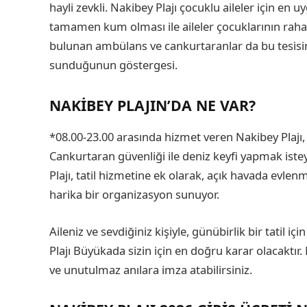
hayli zevkli. Nakibey Plajı çocuklu aileler için en
tamamen kum olması ile aileler çocuklarının rahat
bulunan ambülans ve cankurtaranlar da bu tesisin,
sunduğunun göstergesi.
NAKIBEY PLAJIN’DA NE VAR?
*08.00-23.00 arasında hizmet veren Nakibey Plajı, çe
Cankurtaran güvenliği ile deniz keyfi yapmak iste
Plajı, tatil hizmetine ek olarak, açık havada evlen
harika bir organizasyon sunuyor.
Aileniz ve sevdiğiniz kişiyle, günübirlik bir tatil 
Plajı Büyükada sizin için en doğru karar olacaktır. N
ve unutulmaz anılara imza atabilirsiniz.