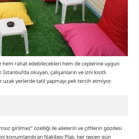
er ise hem rahat edebilecekleri hem de ceplerine uygun
r. İstanbul’da okuyan, çalışanların ve izni kısıtlı
iler uzak yerlerde tatil yapmayı pek tercih etmiyor.
 girilmez” özelliği ile ailelerin ve çiftlerin gözdesi
endini konumlandıran Nakibey Plajı, her geçen gün