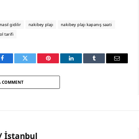
asıl gidilir
nakibey plajı
nakibey plajı kapanış saati
l tarifi
Facebook
Twitter
Pinterest
LinkedIn
Tumblr
Email
A COMMENT
/ İstanbul