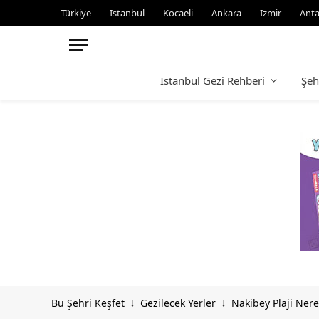
Türkiye
İstanbul
Kocaeli
Ankara
İzmir
Anta
İstanbul Gezi Rehberi
Şeh
Bu Şehri Keşfet
Gezilecek Yerler
Nakibey Plaji Nered
↓
↓