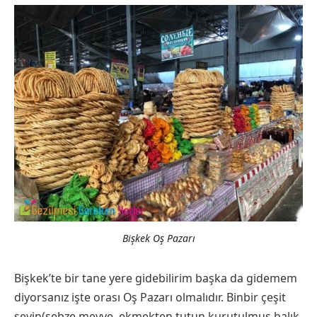
Bişkek Oş Pazarı
Bişkek’te bir tane yere gidebilirim başka da gidemem
diyorsanız işte orası Oş Pazarı olmalıdır. Binbir çeşit
şeyin(sebze meyve, ekmekten tutun kurutulmuş balık