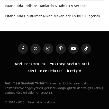
İstanbul’da Tarihi Mekanlarda Nikah: İlk 5 Seçenek
İstanbul’da Unutulmaz Nikah Mekanları: En İyi 10 Seçenek
Facebook
X
Instagram
Pinterest
YouTube
TikTok
(Twitter)
GEZILECEK YERLER
YURTDIŞI GEZI REHBERI
GIZLILIK POLITIKASI
İLETIŞIM
Gezilmesi Gereken Yerler
Türkiye'nin dört bir yanındaki
keşfedilmeye değer yerleri, gezilecek doğal güzellikleri ve gizli kalmış
cennet köşeleri sizler için araştırır.
© 2014 - 2026 | Tüm hakları saklıdır.