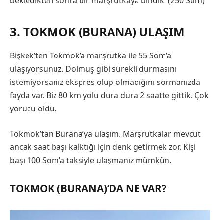
bekledikten sonra bir marşrutkaya bindik. (250 Som)
3. TOKMOK (BURANA) ULAŞIM
Bişkek’ten Tokmok’a marşrutka ile 55 Som’a
ulaşıyorsunuz. Dolmuş gibi sürekli durmasını
istemiyorsanız ekspres olup olmadığını sormanızda
fayda var. Biz 80 km yolu dura dura 2 saatte gittik. Çok
yorucu oldu.
Tokmok’tan Burana’ya ulaşım. Marşrutkalar mevcut
ancak saat başı kalktığı için denk getirmek zor. Kişi
başı 100 Som’a taksiyle ulaşmanız mümkün.
TOKMOK (BURANA)’DA NE VAR?