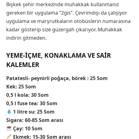
Bişkek şehir merkezinde muhakkak kullanmanız
gereken bir uygulama “2gis”. Çevrimdışı da çalışıyor
uygulama ve marşrutkaların otobüslerin numarasına
kadar gösterip size güzergah çıkarıyor. Muhakkak
indirin gitmeden.
YEME-IÇME, KONAKLAMA VE SAIR
KALEMLER
Patatesli- peynirli poğaça, börek : 25 Som
Kek: 25 Som
0,5 l kola: 30 Som
0,5 l fuse tea: 30 Som
1 litre su: 25 Som
Sigara: 60-85 Som arası
Çay: 10 Som
Ekmek: 15-30 Som arası