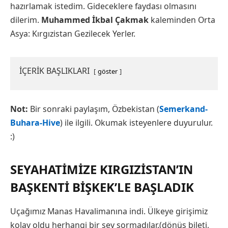
hazırlamak istedim. Gideceklere faydası olmasını
dilerim.
Muhammed İkbal Çakmak
‎ kaleminden Orta
Asya: Kırgızistan Gezilecek Yerler.
İÇERİK BAŞLIKLARI
göster
Not:
Bir sonraki paylaşım, Özbekistan (
Semerkand-
Buhara-Hive
) ile ilgili. Okumak isteyenlere duyurulur.
:)
SEYAHATIMIZE KIRGIZISTAN’IN
BAŞKENTI BIŞKEK’LE BAŞLADIK
Uçağımız Manas Havalimanına indi. Ülkeye girişimiz
kolay oldu herhangi bir şey sormadılar.(dönüş bileti,