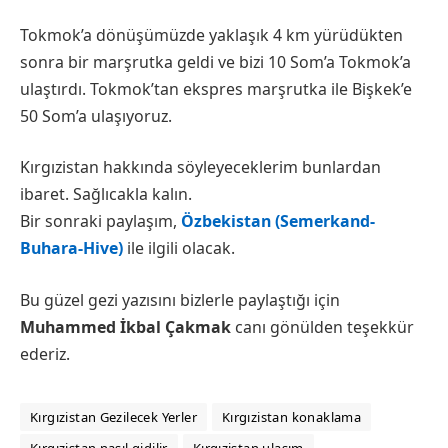
Tokmok’a dönüşümüzde yaklaşık 4 km yürüdükten
sonra bir marşrutka geldi ve bizi 10 Som’a Tokmok’a
ulaştırdı. Tokmok’tan ekspres marşrutka ile Bişkek’e
50 Som’a ulaşıyoruz.
Kırgızistan hakkında söyleyeceklerim bunlardan
ibaret. Sağlıcakla kalın.
Bir sonraki paylaşım,
Özbekistan (Semerkand-
Buhara-Hive)
ile ilgili olacak.
Bu güzel gezi yazısını bizlerle paylaştığı için
Muhammed İkbal Çakmak
‎ canı gönülden teşekkür
ederiz.
Kırgızistan Gezilecek Yerler
Kırgızistan konaklama
Kırgızistan nasıl gidilir
Kırgızistan ulaşım