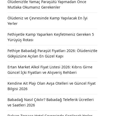
Ölüdeniz’de Yamaç Paraşütü Yapmadan Önce
Mutlaka Okumanız Gerekenler
Ölüdeniz ve Çevresinde Kamp Yapılacak En İyi
Yerler
Fethiye’de Kamp Yaparken Keşfetmeniz Gereken 5
Yürüyüş Rotası
Fethiye Babadağ Paraşüt Fiyatları 2026: Ölüdeniz’de
Gökyüzüne Açılan En Güzel Kapı
Ertan Market Alkol Fiyat Listesi 2026: Kıbrıs Girne
Güncel İçki Fiyatları ve Alışveriş Rehberi
Kendine Ait Plajı Olan Avşa Otelleri ve Güncel Fiyat
Bilgisi 2026
Babadağ Nasıl Çıkılır? Babadağ Teleferik Ücretleri
ve Saatleri 2026
Dalyan Terrace Hotel Çevresinde Gezilecek Yerler