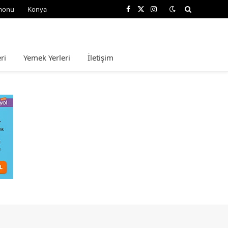
monu
Konya
Facebook
X
Instagram
(Twitter)
ri
Yemek Yerleri
İletişim