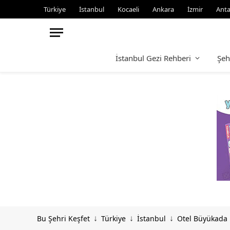
Türkiye
İstanbul
Kocaeli
Ankara
İzmir
Anta
İstanbul Gezi Rehberi
Şeh
Bu Şehri Keşfet
Türkiye
İstanbul
Otel Büyükada R
↓
↓
↓