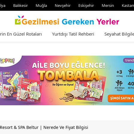
lya
Balıkesir
Muğla
Nevşehir
Eskişehir
Mersin
Kasta
rin En Güzel Rotaları
Yurtdışı Tatil Rehberi
Seyahat Bilgile
esort & SPA Beltur | Nerede Ve Fiyat Bilgisi