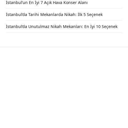
İstanbul’un En İyi 7 Açık Hava Konser Alanı
İstanbul’da Tarihi Mekanlarda Nikah: İlk 5 Seçenek
İstanbul’da Unutulmaz Nikah Mekanları: En İyi 10 Seçenek
Büyük Çakıl Plajı Özellikleri (Nerede,
Nasıl Gidilir, Giriş Ücreti)