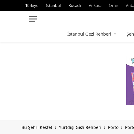
Türkiye
İstanbul
Kocaeli
Ankara
İzmir
Anta
İstanbul Gezi Rehberi
Şeh
Bu Şehri Keşfet
Yurtdışı Gezi Rehberi
Porto
Port
↓
↓
↓