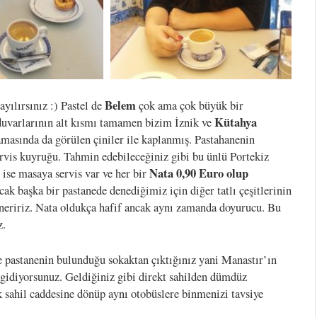
Belem
bayılırsınız :) Pastel de
çok ama çok büyük bir
Kütahya
ç duvarlarının alt kısmı tamamen bizim İznik ve
masında da görülen çiniler ile kaplanmış. Pastahanenin
ervis kuyruğu. Tahmin edebileceğiniz gibi bu ünlü Portekiz
Nata 0,90 Euro olup
 ise masaya servis var ve her bir
k başka bir pastanede denediğimiz için diğer tatlı çeşitlerinin
neririz. Nata oldukça hafif ancak aynı zamanda doyurucu. Bu
z.
e pastanenin bulunduğu sokaktan çıktığınız yani Manastır’ın
gidiyorsunuz. Geldiğiniz gibi direkt sahilden dümdüz
 sahil caddesine dönüp aynı otobüslere binmenizi tavsiye