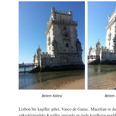
Belem Kalesi
Belem 
Lizbon bir kaşifler şehri, Vasco de Gama , Macellan ve da
yüksekliğindeki Kaşifler anıtında en önde keşiflerin mad