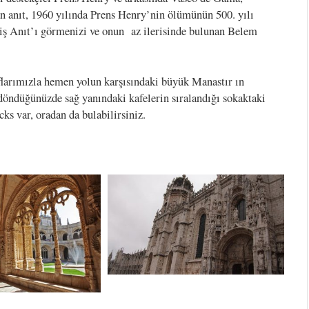
an anıt, 1960 yılında Prens Henry’nin ölümünün 500. yılı
miş Anıt’ı görmenizi ve onun az ilerisinde bulunan Belem
flarımızla hemen yolun karşısındaki büyük Manastır ın
döndüğünüzde sağ yanındaki kafelerin sıralandığı sokaktaki
ks var, oradan da bulabilirsiniz.