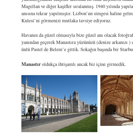
Magellan ve diğer kaşifler sıralanmış. 1940 yılında yapıl
anısına tekrar yapılmıştır. Lizbon’un simgesi haline gel
Kulesi’ni görmenizi mutlaka tavsiye ediyoruz.
Havanın da güzel olmasıyla bize güzel anı olacak fotoğra
yanından geçerek Manastıra yüzünüzü (denize arkanızı ) 
ünlü Pastel de Belem’e gittik. Sokağın başında bir Starbuc
Manastır
oldukça ihtişamlı ancak biz içine girmedik.