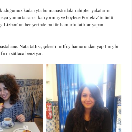
okuduğumuz kadarıyla bu manastırdaki rahipler yakalarını
okça yumurta sarısı kalıyormuş ve böylece Portekiz’in ünlü
ış. Lizbon’un her yerinde bu tür hamurlu tatlılar yapan
pastahane. Nata tatlısı, şekerli milföy hamurundan yapılmış bir
fırın sütlaca benziyor.