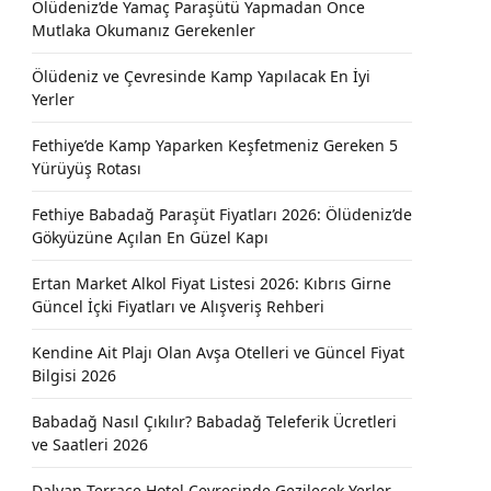
Ölüdeniz’de Yamaç Paraşütü Yapmadan Önce
Mutlaka Okumanız Gerekenler
Ölüdeniz ve Çevresinde Kamp Yapılacak En İyi
Yerler
Fethiye’de Kamp Yaparken Keşfetmeniz Gereken 5
Yürüyüş Rotası
Fethiye Babadağ Paraşüt Fiyatları 2026: Ölüdeniz’de
Gökyüzüne Açılan En Güzel Kapı
Ertan Market Alkol Fiyat Listesi 2026: Kıbrıs Girne
Güncel İçki Fiyatları ve Alışveriş Rehberi
Kendine Ait Plajı Olan Avşa Otelleri ve Güncel Fiyat
Bilgisi 2026
Babadağ Nasıl Çıkılır? Babadağ Teleferik Ücretleri
ve Saatleri 2026
Dalyan Terrace Hotel Çevresinde Gezilecek Yerler