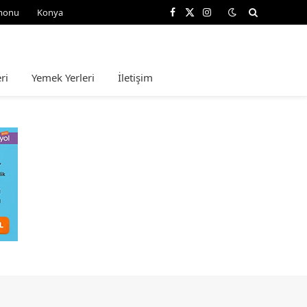
monu
Konya
Facebook
X
Instagram
(Twitter)
ri
Yemek Yerleri
İletişim