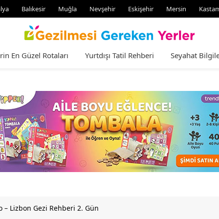
lya
Balıkesir
Muğla
Nevşehir
Eskişehir
Mersin
Kasta
rin En Güzel Rotaları
Yurtdışı Tatil Rehberi
Seyahat Bilgile
o – Lizbon Gezi Rehberi 2. Gün