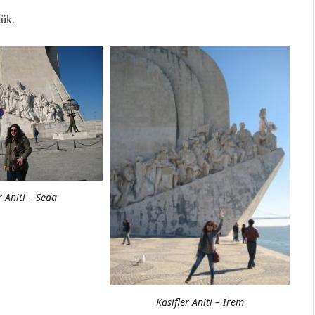
ük.
r Aniti – Seda
Kasifler Aniti – İrem