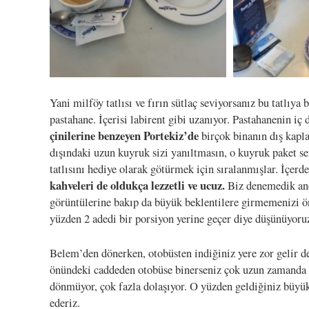
Yani milföy tatlısı ve fırın sütlaç seviyorsanız bu tatlıya 
pastahane. İçerisi labirent gibi uzanıyor. Pastahanenin i
çinilerine benzeyen Portekiz’de
birçok binanın dış kapla
dışındaki uzun kuyruk sizi yanıltmasın, o kuyruk paket s
tatlısını hediye olarak götürmek için sıralanmışlar. İçerde
kahveleri de oldukça lezzetli ve ucuz.
Biz denemedik anca
görüntülerine bakıp da büyük beklentilere girmemenizi ö
yüzden 2 adedi bir porsiyon yerine geçer diye düşünüyoru
Belem’den dönerken, otobüsten indiğiniz yere zor gelir d
önündeki caddeden otobüse binerseniz çok uzun zamanda 
dönmüyor, çok fazla dolaşıyor. O yüzden geldiğiniz büyük
ederiz.