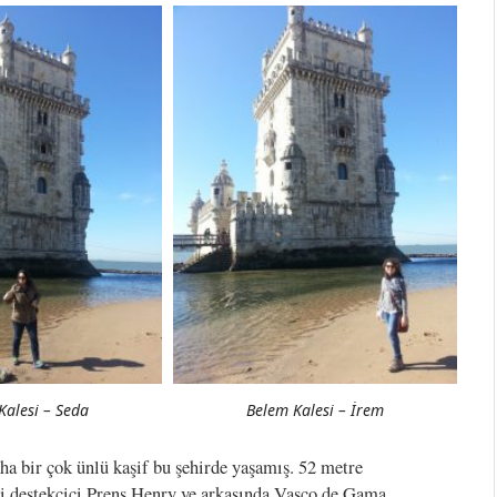
Kalesi – Seda
Belem Kalesi – İrem
ha bir çok ünlü kaşif bu şehirde yaşamış. 52 metre
di destekçici Prens Henry ve arkasında Vasco de Gama,