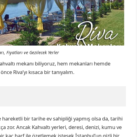
ı, Fiyatları ve Gezilecek Yerler
ç kahvaltı mekanı biliyoruz, hem mekanları hemde
 önce Riva’yı kısaca bir tanıyalım.
 hareketli bir tarihe ev sahipliği yapmış olsa da, tarihi
a zor. Ancak Kahvaltı yerleri, deresi, denizi, kumu ve
e bir kaç harf ile özetlemek istesek İstanbul’un gizli bir