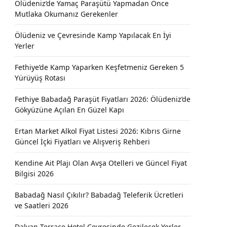
Ölüdeniz’de Yamaç Paraşütü Yapmadan Önce
Mutlaka Okumanız Gerekenler
Ölüdeniz ve Çevresinde Kamp Yapılacak En İyi
Yerler
Fethiye’de Kamp Yaparken Keşfetmeniz Gereken 5
Yürüyüş Rotası
Fethiye Babadağ Paraşüt Fiyatları 2026: Ölüdeniz’de
Gökyüzüne Açılan En Güzel Kapı
Ertan Market Alkol Fiyat Listesi 2026: Kıbrıs Girne
Güncel İçki Fiyatları ve Alışveriş Rehberi
Kendine Ait Plajı Olan Avşa Otelleri ve Güncel Fiyat
Bilgisi 2026
Babadağ Nasıl Çıkılır? Babadağ Teleferik Ücretleri
ve Saatleri 2026
Dalyan Terrace Hotel Çevresinde Gezilecek Yerler