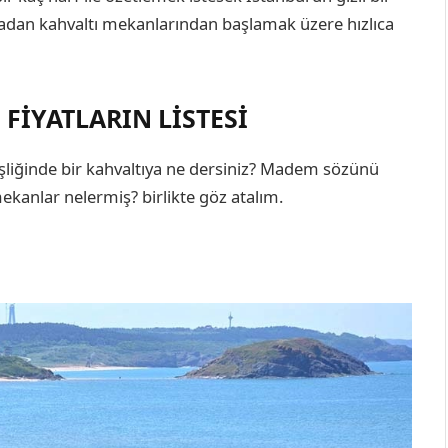
madan kahvaltı mekanlarından başlamak üzere hızlıca
FIYATLARIN LISTESI
 eşliğinde bir kahvaltıya ne dersiniz? Madem sözünü
 mekanlar nelermiş? birlikte göz atalım.