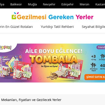
lya
Balıkesir
Muğla
Nevşehir
Eskişehir
Mersin
Kasta
rin En Güzel Rotaları
Yurtdışı Tatil Rehberi
Seyahat Bilgile
 Mekanları, Fiyatları ve Gezilecek Yerler