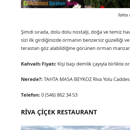
Tahta
Şimdi sırada, dolu dolu nostalji, doğa ve temiz h
sizi ilk girdiğinizde ormanın benzersiz güzelliği v
terastan göz alabildiğine görünen orman manzaras
Kahvaltı Fiyatı:
Kişi başı demlik çayıyla birlikte o
Nerede?:
TAHTA MASA BEYKOZ Riva Yolu Caddesi
Telefon:
0 (546) 862 34 53
RIVA ÇIÇEK RESTAURANT