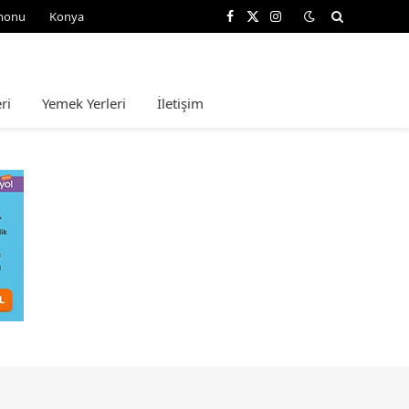
monu
Konya
Facebook
X
Instagram
(Twitter)
ri
Yemek Yerleri
İletişim