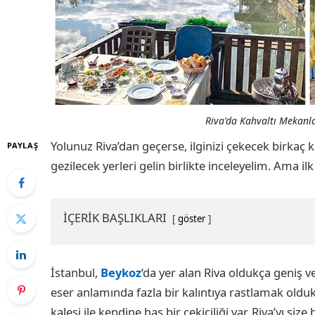
Riva'da Kahvaltı Mekanlar
Yolunuz Riva’dan geçerse, ilginizi çekecek birka
PAYLAŞ
gezilecek yerleri gelin birlikte inceleyelim. Ama ilk
İÇERİK BAŞLIKLARI
göster
İstanbul,
Beykoz
‘da yer alan Riva oldukça geniş ve
eser anlamında fazla bir kalıntıya rastlamak oldukç
kalesi ile kendine has bir çekiciliği var. Riva’yı siz