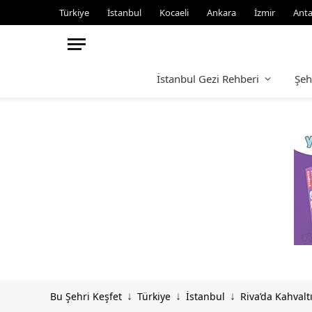
Türkiye
İstanbul
Kocaeli
Ankara
İzmir
Anta
İstanbul Gezi Rehberi
Şeh
Bu Şehri Keşfet
Türkiye
İstanbul
Riva’da Kahvaltı
↓
↓
↓