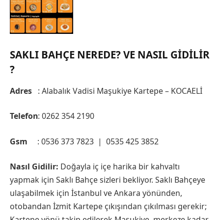
SAKLI BAHÇE NEREDE? VE NASIL GIDILIR
?
Adres
: Alabalık Vadisi Maşukiye Kartepe – KOCAELİ
Telefon
: 0262 354 2190
Gsm
: 0536 373 7823 | 0535 425 3852
Nasıl Gidilir:
Doğayla iç içe harika bir kahvaltı
yapmak için Saklı Bahçe sizleri bekliyor. Saklı Bahçeye
ulaşabilmek için İstanbul ve Ankara yönünden,
otobandan İzmit Kartepe çıkışından çıkılması gerekir;
Kartepe yönü takip edilerek Maşukiye merkeze kadar