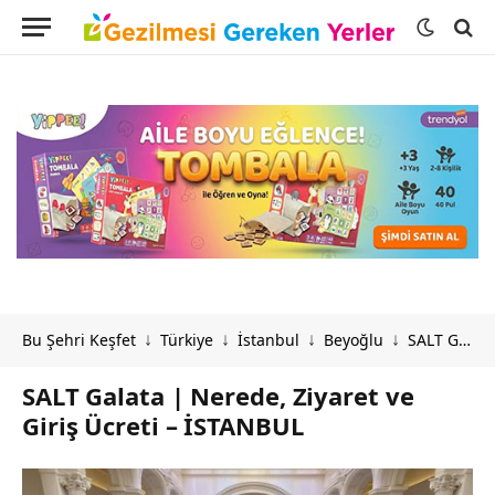
Bu Şehri Keşfet
Türkiye
İstanbul
Beyoğlu
SALT Galata | Nerede, Ziyaret ve Giriş Ücreti – İSTANBUL
↓
↓
↓
↓
SALT Galata | Nerede, Ziyaret ve
Giriş Ücreti – İSTANBUL