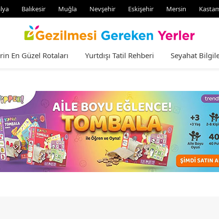
lya
Balıkesir
Muğla
Nevşehir
Eskişehir
Mersin
Kasta
rin En Güzel Rotaları
Yurtdışı Tatil Rehberi
Seyahat Bilgile