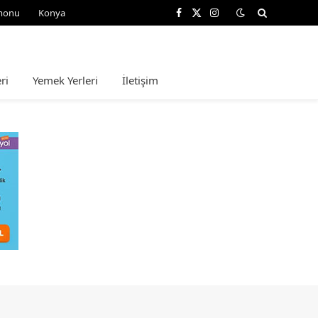
monu
Konya
Facebook
X
Instagram
(Twitter)
ri
Yemek Yerleri
İletişim