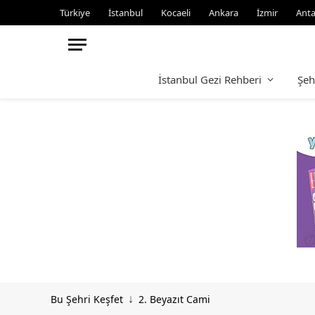
Türkiye
İstanbul
Kocaeli
Ankara
İzmir
Anta
İstanbul Gezi Rehberi
Şeh
Bu Şehri Keşfet
2. Beyazıt Cami
↓