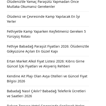
Ölüdeniz’de Yamaç Paraşütü Yapmadan Önce
Mutlaka Okumanız Gerekenler
Ölüdeniz ve Çevresinde Kamp Yapılacak En İyi
Yerler
Fethiye’de Kamp Yaparken Keşfetmeniz Gereken 5
Yürüyüş Rotası
Fethiye Babadağ Paraşüt Fiyatları 2026: Ölüdeniz’de
Gökyüzüne Açılan En Güzel Kapı
Ertan Market Alkol Fiyat Listesi 2026: Kıbrıs Girne
Güncel İçki Fiyatları ve Alışveriş Rehberi
Kendine Ait Plajı Olan Avşa Otelleri ve Güncel Fiyat
Bilgisi 2026
Babadağ Nasıl Çıkılır? Babadağ Teleferik Ücretleri
ve Saatleri 2026
Dalyan Terrace Hotel Çevresinde Gezilecek Yerler