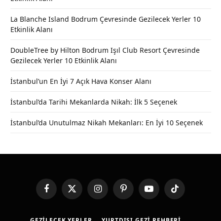
La Blanche Island Bodrum Çevresinde Gezilecek Yerler 10
Etkinlik Alanı
DoubleTree by Hilton Bodrum Işıl Club Resort Çevresinde
Gezilecek Yerler 10 Etkinlik Alanı
İstanbul’un En İyi 7 Açık Hava Konser Alanı
İstanbul’da Tarihi Mekanlarda Nikah: İlk 5 Seçenek
İstanbul’da Unutulmaz Nikah Mekanları: En İyi 10 Seçenek
Facebook
X
Instagram
Pinterest
YouTube
TikTok
(Twitter)
GEZILECEK YERLER
YURTDIŞI GEZI REHBERI