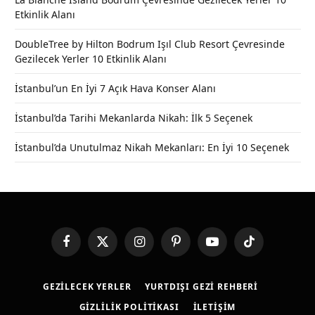
Etkinlik Alanı
DoubleTree by Hilton Bodrum Işıl Club Resort Çevresinde
Gezilecek Yerler 10 Etkinlik Alanı
İstanbul’un En İyi 7 Açık Hava Konser Alanı
İstanbul’da Tarihi Mekanlarda Nikah: İlk 5 Seçenek
İstanbul’da Unutulmaz Nikah Mekanları: En İyi 10 Seçenek
Facebook
X
Instagram
Pinterest
YouTube
TikTok
(Twitter)
GEZILECEK YERLER
YURTDIŞI GEZI REHBERI
GIZLILIK POLITIKASI
İLETIŞIM