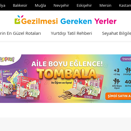
lya
Balıkesir
Muğla
Nevşehir
Eskişehir
Mersin
Kasta
rin En Güzel Rotaları
Yurtdışı Tatil Rehberi
Seyahat Bilgile