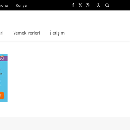
monu
Konya
Facebook
X
Instagram
(Twitter)
ri
Yemek Yerleri
İletişim