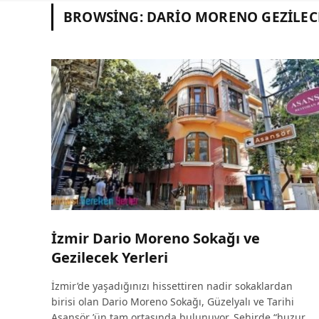
BROWSING:
DARIO MORENO GEZILEC
İzmir Dario Moreno Sokağı ve
Gezilecek Yerleri
İzmir’de yaşadığınızı hissettiren nadir sokaklardan
birisi olan Dario Moreno Sokağı, Güzelyalı ve Tarihi
Asansör ’ün tam ortasında bulunuyor. Şehirde “huzur…