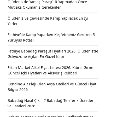
Ölüdeniz’de Yamaç Paraşütü Yapmadan Önce
Mutlaka Okumanız Gerekenler
Ölüdeniz ve Çevresinde Kamp Yapılacak En İyi
Yerler
Fethiye’de Kamp Yaparken Keşfetmeniz Gereken 5
Yürüyüş Rotası
Fethiye Babadağ Paraşüt Fiyatları 2026: Ölüdeniz’de
Gökyüzüne Açılan En Güzel Kapı
Ertan Market Alkol Fiyat Listesi 2026: Kıbrıs Girne
Güncel İçki Fiyatları ve Alışveriş Rehberi
Kendine Ait Plajı Olan Avşa Otelleri ve Güncel Fiyat
Bilgisi 2026
Babadağ Nasıl Çıkılır? Babadağ Teleferik Ücretleri
ve Saatleri 2026
Dalyan Terrace Hotel Çevresinde Gezilecek Yerler