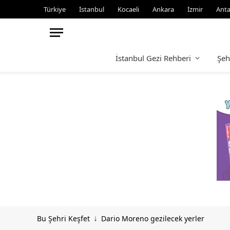
Türkiye
İstanbul
Kocaeli
Ankara
İzmir
Anta
İstanbul Gezi Rehberi
Şeh
Bu Şehri Keşfet
Dario Moreno gezilecek yerler
↓