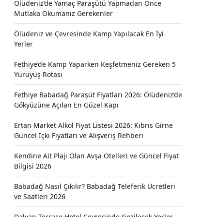
Ölüdeniz’de Yamaç Paraşütü Yapmadan Önce
Mutlaka Okumanız Gerekenler
Ölüdeniz ve Çevresinde Kamp Yapılacak En İyi
Yerler
Fethiye’de Kamp Yaparken Keşfetmeniz Gereken 5
Yürüyüş Rotası
Fethiye Babadağ Paraşüt Fiyatları 2026: Ölüdeniz’de
Gökyüzüne Açılan En Güzel Kapı
Ertan Market Alkol Fiyat Listesi 2026: Kıbrıs Girne
Güncel İçki Fiyatları ve Alışveriş Rehberi
Kendine Ait Plajı Olan Avşa Otelleri ve Güncel Fiyat
Bilgisi 2026
Babadağ Nasıl Çıkılır? Babadağ Teleferik Ücretleri
ve Saatleri 2026
Dalyan Terrace Hotel Çevresinde Gezilecek Yerler