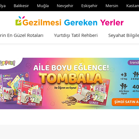
lya
Balıkesir
Muğla
Nevşehir
Eskişehir
Mersin
Kasta
rin En Güzel Rotaları
Yurtdışı Tatil Rehberi
Seyahat Bilgile