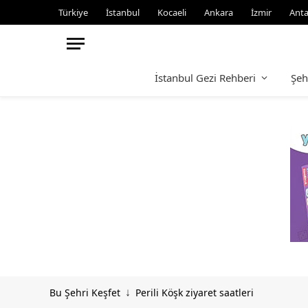
Türkiye
İstanbul
Kocaeli
Ankara
İzmir
Anta
İstanbul Gezi Rehberi
Şeh
Bu Şehri Keşfet
Perili Köşk ziyaret saatleri
↓