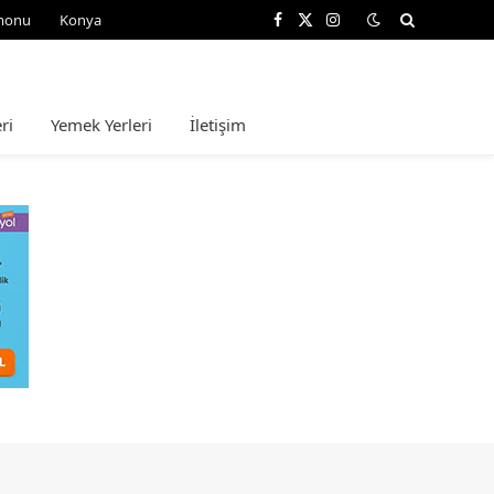
monu
Konya
Facebook
X
Instagram
(Twitter)
ri
Yemek Yerleri
İletişim