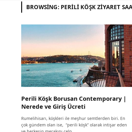
BROWSING:
PERILI KÖŞK ZIYARET SA
Perili Köşk Borusan Contemporary |
Nerede ve Giriş Ücreti
Rumelihisarı, köşkleri ile meşhur semtlerden biri. En
çok gündem olan ise, “perili köşk” olarak intişar eden
ve herkesin merakını celp…