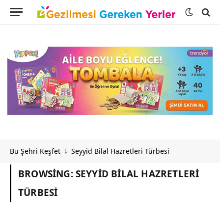
Bu Şehri Keşfet
Seyyid Bilal Hazretleri Türbesi
↓
BROWSING:
SEYYID BILAL HAZRETLERI
TÜRBESI