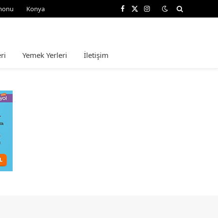
monu
Konya
Facebook
X
Instagram
(Twitter)
ri
Yemek Yerleri
İletişim