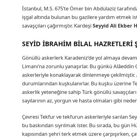
İstanbul, M.S. 675’te Ömer bin Abdülaziz tarafında
işgal altında bulunan bu gazilere yardım etmek i
savaşçıları çağırmıştır. Kardeşi
Seyyid Ali Ekber 
SEYID İBRAHIM BILAL HAZRETLERI 
Gönüllü askerlerk Karadeniz’de yol almaya devam
Limanı’na zorunlu yanaşırlar. Bu günkü Alâeddin
askerleriyle konaklayarak dinlenmeye çekilmiştir.
durumlarından kuşkulanırlar. Bu kuşku üzerine Tek
askerlik yeteneğine sahip Türk gönüllü savaşçılar
sayılarının az, yorgun ve hasta olmaları gibi neden
Çevresi Tekfur ve tekfurun askerleriyle sarılan Sey
bu baskından sıyrılmak ister. Bu sırada, bu gü
kapısından şehri terk etmek üzere çarpışırken, çat