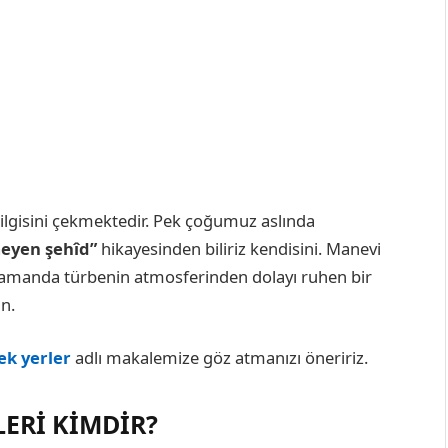
 ilgisini çekmektedir. Pek çoğumuz aslında
meyen şehîd”
hikayesinden biliriz kendisini. Manevi
 zamanda türbenin atmosferinden dolayı ruhen bir
n.
ek yerler
adlı makalemize göz atmanızı öneririz.
LERI KIMDIR?