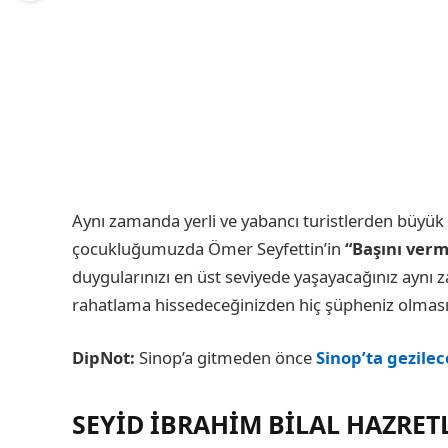
Aynı zamanda yerli ve yabancı turistlerden büyük
çocukluğumuzda Ömer Seyfettin’in
“Başını ver
duygularınızı en üst seviyede yaşayacağınız aynı
rahatlama hissedeceğinizden hiç şüpheniz olması
DipNot:
Sinop’a gitmeden önce
Sinop’ta gezilec
SEYID İBRAHIM BILAL HAZRET