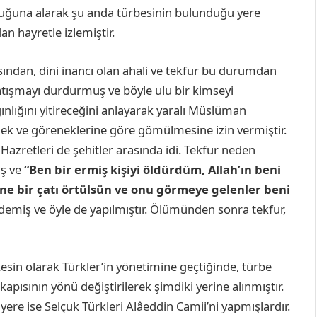
tuğuna alarak şu anda türbesinin bulunduğu yere
n hayretle izlemiştir.
sından, dini inancı olan ahali ve tekfur bu durumdan
tışmayı durdurmuş ve böyle ulu bir kimseyi
ınlığını yitireceğini anlayarak yaralı Müslüman
enek ve göreneklerine göre gömülmesine izin vermiştir.
 Hazretleri de şehitler arasında idi. Tekfur neden
uş ve
“Ben bir ermiş kişiyi öldürdüm, Allah’ın beni
rine bir çatı örtülsün ve onu görmeye gelenler beni
demiş ve öyle de yapılmıştır. Ölümünden sonra tekfur,
kesin olarak Türkler’in yönetimine geçtiğinde, türbe
apısının yönü değiştirilerek şimdiki yerine alınmıştır.
 yere ise Selçuk Türkleri Alâeddin Camii’ni yapmışlardır.