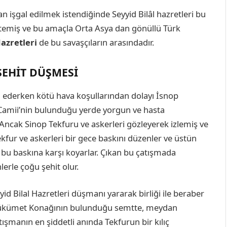
n işgal edilmek istendiğinde Seyyid Bilâl hazretleri bu
stemiş ve bu amaçla Orta Asya dan gönüllü Türk
Hazretleri
de bu savaşçıların arasındadır.
ŞEHIT DÜŞMESI
 ederken kötü hava koşullarından dolayı İsnop
 Camii’nin bulunduğu yerde yorgun ve hasta
 Ancak Sinop Tekfuru ve askerleri gözleyerek izlemiş ve
fur ve askerleri bir gece baskını düzenler ve üstün
ı bu baskına karşı koyarlar. Çıkan bu çatışmada
lerle çoğu şehit olur.
yid Bilal Hazretleri düşmanı yararak birliği ile beraber
n Hükümet Konağının bulunduğu semtte, meydan
ışmanın en şiddetli anında Tekfurun bir kılıç