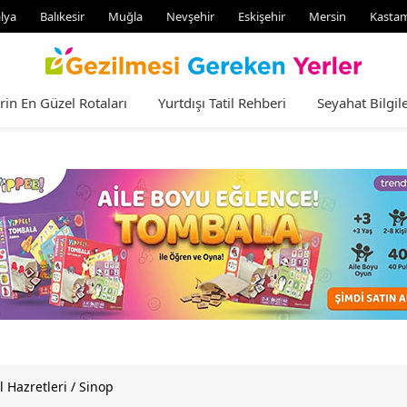
lya
Balıkesir
Muğla
Nevşehir
Eskişehir
Mersin
Kasta
rin En Güzel Rotaları
Yurtdışı Tatil Rehberi
Seyahat Bilgile
l Hazretleri / Sinop