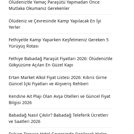
Ölüdeniz’de Yamaç Paraşütü Yapmadan Önce
Mutlaka Okumanız Gerekenler
Ölüdeniz ve Çevresinde Kamp Yapılacak En İyi
Yerler
Fethiye’de Kamp Yaparken Keşfetmeniz Gereken 5
Yürüyüş Rotası
Fethiye Babadağ Paraşüt Fiyatları 2026: Ölüdeniz’de
Gökyüzüne Açılan En Güzel Kapı
Ertan Market Alkol Fiyat Listesi 2026: Kıbrıs Girne
Güncel İçki Fiyatları ve Alışveriş Rehberi
Kendine Ait Plajı Olan Avşa Otelleri ve Güncel Fiyat
Bilgisi 2026
Babadağ Nasıl Çıkılır? Babadağ Teleferik Ücretleri
ve Saatleri 2026
Dalyan Terrace Hotel Çevresinde Gezilecek Yerler