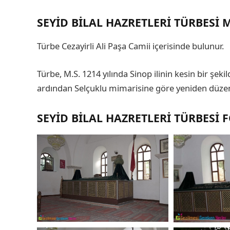
SEYID BILAL HAZRETLERI TÜRBESI 
Türbe Cezayirli Ali Paşa Camii içerisinde bulunur.
Türbe, M.S. 1214 yılında Sinop ilinin kesin bir şe
ardından Selçuklu mimarisine göre yeniden düze
SEYID BILAL HAZRETLERI TÜRBESI