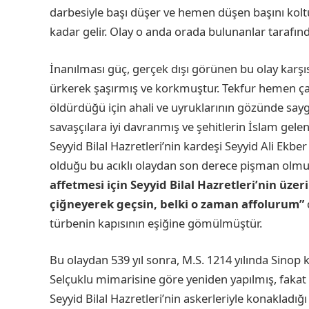
darbesiyle başı düşer ve hemen düşen başını kol
kadar gelir. Olay o anda orada bulunanlar tarafında
İnanılması güç, gerçek dışı görünen bu olay karşı
ürkerek şaşırmış ve korkmuştur. Tekfur hemen ça
öldürdüğü için ahali ve uyruklarının gözünde sayg
savaşçılara iyi davranmış ve şehitlerin İslam gel
Seyyid Bilal Hazretleri’nin kardeşi Seyyid Ali Ekber
olduğu bu acıklı olaydan son derece pişman olm
affetmesi için Seyyid Bilal Hazretleri’nin üze
çiğneyerek geçsin, belki o zaman affolurum”
türbenin kapısının eşiğine gömülmüştür.
Bu olaydan 539 yıl sonra, M.S. 1214 yılında Sinop 
Selçuklu mimarisine göre yeniden yapılmış, fakat k
Seyyid Bilal Hazretleri’nin askerleriyle konakladığı