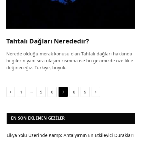
Tahtalı Dağları Nerededir?
Nerede olduğu merak konusu olan Tahtalı dağları hakkında
bilgilerin yanı sıra ulaşım kısmına ise bu gezimizde özellikle
değineceğiz. Türkiye, büyük…
Previous
Next
…
1
5
6
7
8
9
EN SON EKLENEN GEZILER
Likya Yolu Üzerinde Kamp: Antalya’nın En Etkileyici Durakları