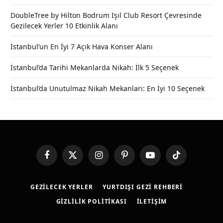
DoubleTree by Hilton Bodrum Işıl Club Resort Çevresinde
Gezilecek Yerler 10 Etkinlik Alanı
İstanbul’un En İyi 7 Açık Hava Konser Alanı
İstanbul’da Tarihi Mekanlarda Nikah: İlk 5 Seçenek
İstanbul’da Unutulmaz Nikah Mekanları: En İyi 10 Seçenek
Facebook
X
Instagram
Pinterest
YouTube
TikTok
(Twitter)
GEZILECEK YERLER
YURTDIŞI GEZI REHBERI
GIZLILIK POLITIKASI
İLETIŞIM