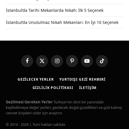
İstanbul’da Tarihi Mekanlarda Nikah: İlk 5 Seçenek
İstanbul’da Unutulmaz Nikah Mekanları: En İyi 10 Seçenek
Facebook
X
Instagram
Pinterest
YouTube
TikTok
(Twitter)
GEZILECEK YERLER
YURTDIŞI GEZI REHBERI
GIZLILIK POLITIKASI
İLETIŞIM
Gezilmesi Gereken Yerler
Türkiye'nin dört bir yanındaki
keşfedilmeye değer yerleri, gezilecek doğal güzellikleri ve gizli kalmış
cennet köşeleri sizler için araştırır.
© 2014 - 2026 | Tüm hakları saklıdır.