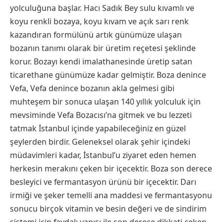
yolculuğuna başlar. Hacı Sadık Bey sulu kıvamlı ve
koyu renkli bozaya, koyu kıvam ve açık sarı renk
kazandıran formülünü artık günümüze ulaşan
bozanın tanımı olarak bir üretim reçetesi şeklinde
korur. Bozayı kendi imalathanesinde üretip satan
ticarethane günümüze kadar gelmiştir. Boza denince
Vefa, Vefa denince bozanın akla gelmesi gibi
muhteşem bir sonuca ulaşan 140 yıllık yolculuk için
mevsiminde Vefa Bozacısı’na gitmek ve bu lezzeti
tatmak İstanbul içinde yapabileceğiniz en güzel
şeylerden birdir. Geleneksel olarak şehir içindeki
müdavimleri kadar, İstanbul’u ziyaret eden hemen
herkesin merakını çeken bir içecektir. Boza son derece
besleyici ve fermantasyon ürünü bir içecektir. Darı
irmiği ve şeker temelli ana maddesi ve fermantasyonu
sonucu birçok vitamin ve besin değeri ve de sindirim
sistemi için faydalı yapısı ile son derece dikkati çeken