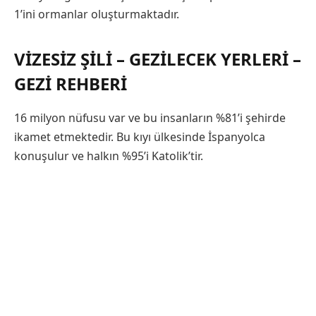
1’ini ormanlar oluşturmaktadır.
VIZESIZ ŞILI – GEZILECEK YERLERI –
GEZI REHBERI
16 milyon nüfusu var ve bu insanların %81’i şehirde
ikamet etmektedir. Bu kıyı ülkesinde İspanyolca
konuşulur ve halkın %95’i Katolik’tir.