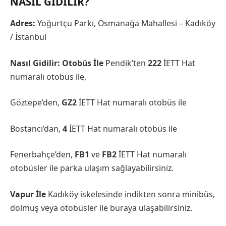
NASIL GIDILIR?
Adres:
Yoğurtçu Parkı, Osmanağa Mahallesi – Kadıköy
/ İstanbul
Nasıl Gidilir:
Otobüs İle
Pendik’ten
222
İETT Hat
numaralı otobüs ile,
Göztepe’den,
GZ2
İETT Hat numaralı otobüs ile
Bostancı’dan,
4
İETT Hat numaralı otobüs ile
Fenerbahçe’den,
FB1
ve
FB2
İETT Hat numaralı
otobüsler ile parka ulaşım sağlayabilirsiniz.
Vapur İle
Kadıköy iskelesinde indikten sonra minibüs,
dolmuş veya otobüsler ile buraya ulaşabilirsiniz.