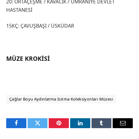
20: ORTAÇEŞME / KAVACIK / ÜMRANİYE DEVLET
HASTANESİ
15KÇ: ÇAVUŞBAŞI / ÜSKÜDAR
MÜZE KROKISI
Çağlar Boyu Aydınlatma Isıtma Koleksiyonları Müzesi
Facebook
Twitter
Pinterest
LinkedIn
Tumblr
Email