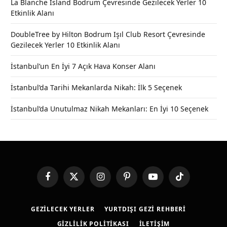
La Blanche Island Bodrum Çevresinde Gezilecek Yerler 10
Etkinlik Alanı
DoubleTree by Hilton Bodrum Işıl Club Resort Çevresinde
Gezilecek Yerler 10 Etkinlik Alanı
İstanbul’un En İyi 7 Açık Hava Konser Alanı
İstanbul’da Tarihi Mekanlarda Nikah: İlk 5 Seçenek
İstanbul’da Unutulmaz Nikah Mekanları: En İyi 10 Seçenek
Facebook
X
Instagram
Pinterest
YouTube
TikTok
(Twitter)
GEZILECEK YERLER
YURTDIŞI GEZI REHBERI
GIZLILIK POLITIKASI
İLETIŞIM