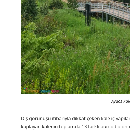
Aydos Kale
Dış görünüşü itibarıyla dikkat çeken kale iç yapıla
kaplayan kalenin toplamda 13 farklı burcu bulunm