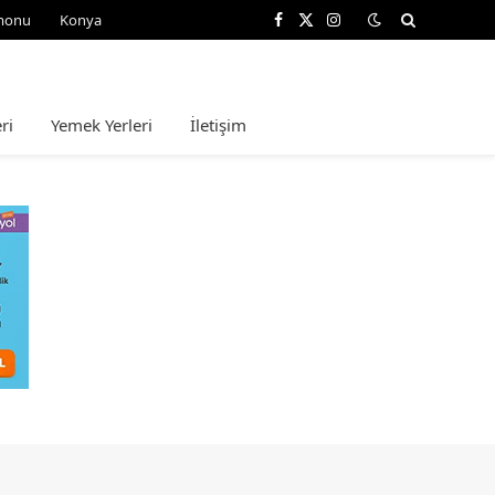
monu
Konya
Facebook
X
Instagram
(Twitter)
ri
Yemek Yerleri
İletişim