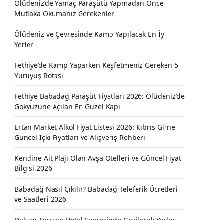
Ölüdeniz’de Yamaç Paraşütü Yapmadan Önce
Mutlaka Okumanız Gerekenler
Ölüdeniz ve Çevresinde Kamp Yapılacak En İyi
Yerler
Fethiye’de Kamp Yaparken Keşfetmeniz Gereken 5
Yürüyüş Rotası
Fethiye Babadağ Paraşüt Fiyatları 2026: Ölüdeniz’de
Gökyüzüne Açılan En Güzel Kapı
Ertan Market Alkol Fiyat Listesi 2026: Kıbrıs Girne
Güncel İçki Fiyatları ve Alışveriş Rehberi
Kendine Ait Plajı Olan Avşa Otelleri ve Güncel Fiyat
Bilgisi 2026
Babadağ Nasıl Çıkılır? Babadağ Teleferik Ücretleri
ve Saatleri 2026
Dalyan Terrace Hotel Çevresinde Gezilecek Yerler