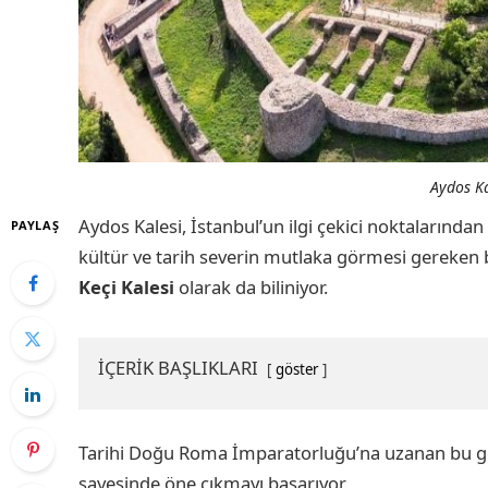
Aydos Ka
Aydos Kalesi, İstanbul’un ilgi çekici noktalarından
PAYLAŞ
kültür ve tarih severin mutlaka görmesi gereken b
Keçi Kalesi
olarak da biliniyor.
İÇERİK BAŞLIKLARI
göster
Tarihi Doğu Roma İmparatorluğu’na uzanan bu gör
sayesinde öne çıkmayı başarıyor.