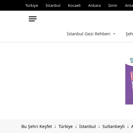
Türkiye
İstanbul
Kocaeli
Ankara
İzmir
Anta
İstanbul Gezi Rehberi
Şeh
Bu Şehri Keşfet
Türkiye
İstanbul
Sultanbeyli
↓
↓
↓
↓