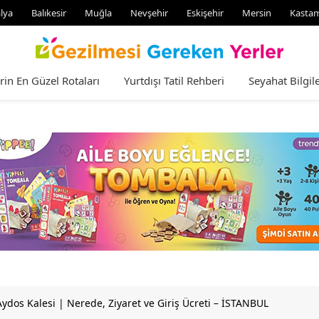
lya
Balıkesir
Muğla
Nevşehir
Eskişehir
Mersin
Kasta
rin En Güzel Rotaları
Yurtdışı Tatil Rehberi
Seyahat Bilgile
Aydos Kalesi | Nerede, Ziyaret ve Giriş Ücreti – İSTANBUL