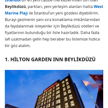
İstanbul
’un en yeni cazibe merkezlerinden biri olan
Beylikdüzü
, parkları, yeni yerleşim alanları hatta
West
Marina Plajı
ile İstanbul’un yeni gözdesi diyebilirim.
Burayı gezmenin yanı sıra konaklama imkânlarından
da faydalanmak isteyenler için Beylikdüzü otelleri ve
fiyatlarının bulunduğu bir liste hazırladık. Daha fazla
lafı uzatmadan gelin hep beraber bu listemize hızlıca
bir göz atalım.
1. HILTON GARDEN INN BEYLIKDÜZÜ