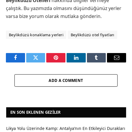
Beylikdüzü Otelleri
hakkında bilgiler vermeye
çalıştık. Bu yazımızda olmasını düşündüğünüz yerler
varsa bize yorum olarak mutlaka gönderin.
Beylikdüzü konaklama yerleri
Beylikdüzü otel fiyatları
Facebook
Twitter
Pinterest
LinkedIn
Tumblr
Email
ADD A COMMENT
EN SON EKLENEN GEZILER
Likya Yolu Üzerinde Kamp: Antalya’nın En Etkileyici Durakları