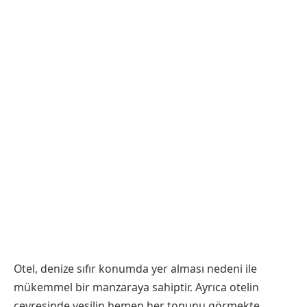
Otel, denize sıfır konumda yer alması nedeni ile
mükemmel bir manzaraya sahiptir. Ayrıca otelin
çevresinde yeşilin hemen her tonunu görmekte