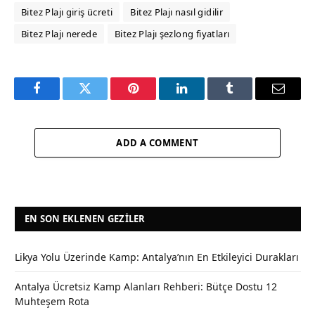
Bitez Plajı giriş ücreti
Bitez Plajı nasıl gidilir
Bitez Plajı nerede
Bitez Plajı şezlong fiyatları
Facebook
Twitter
Pinterest
LinkedIn
Tumblr
Email
ADD A COMMENT
EN SON EKLENEN GEZILER
Likya Yolu Üzerinde Kamp: Antalya’nın En Etkileyici Durakları
Antalya Ücretsiz Kamp Alanları Rehberi: Bütçe Dostu 12
Muhteşem Rota