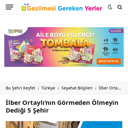
Bu Şehri Keşfet
Türkiye
Seyahat Bilgileri
İlber Ortaylı’nın Görmeden Ölmeyin Dediği 5 Şehir
↓
↓
↓
İlber Ortaylı’nın Görmeden Ölmeyin
Dediği 5 Şehir