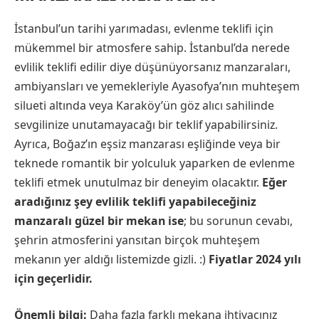
İstanbul’un tarihi yarımadası, evlenme teklifi için
mükemmel bir atmosfere sahip. İstanbul’da nerede
evlilik teklifi edilir diye düşünüyorsanız manzaraları,
ambiyansları ve yemekleriyle Ayasofya’nın muhteşem
silueti altında veya Karaköy’ün göz alıcı sahilinde
sevgilinize unutamayacağı bir teklif yapabilirsiniz.
Ayrıca, Boğaz’ın eşsiz manzarası eşliğinde veya bir
teknede romantik bir yolculuk yaparken de evlenme
teklifi etmek unutulmaz bir deneyim olacaktır.
Eğer
aradığınız şey evlilik teklifi yapabileceğiniz
manzaralı güzel bir mekan ise
; bu sorunun cevabı,
şehrin atmosferini yansıtan birçok muhteşem
mekanın yer aldığı listemizde gizli. :)
Fiyatlar 2024 yılı
için geçerlidir.
Önemli bilgi:
Daha fazla farklı mekana ihtiyacınız