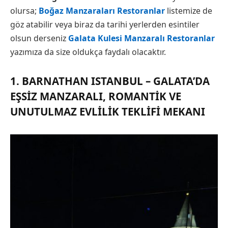
olursa;
Boğaz Manzaraları Restoranlar
listemize de
göz atabilir veya biraz da tarihi yerlerden esintiler
olsun derseniz
Galata Kulesi Manzaralı Restoranlar
yazımıza da size oldukça faydalı olacaktır.
1. BARNATHAN ISTANBUL – GALATA’DA
EŞSIZ MANZARALI, ROMANTIK VE
UNUTULMAZ EVLILIK TEKLIFI MEKANI