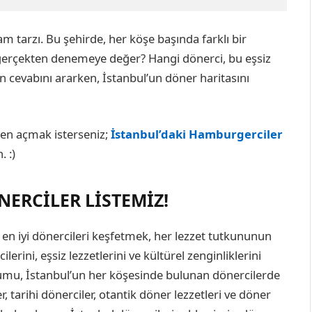
am tarzı. Bu şehirde, her köşe başında farklı bir
erçekten denemeye değer? Hangi dönerci, bu eşsiz
ın cevabını ararken, İstanbul’un döner haritasını
ken açmak isterseniz;
İstanbul’daki Hamburgerciler
 :)
ÖNERCILER LISTEMIZ!
i en iyi dönercileri keşfetmek, her lezzet tutkununun
lerini, eşsiz lezzetlerini ve kültürel zenginliklerini
umu, İstanbul’un her köşesinde bulunan dönercilerde
r, tarihi dönerciler, otantik döner lezzetleri ve döner