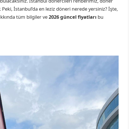
r bulacaksınız. İstanbul dönercileri rehberimiz, döner
 Peki, İstanbul’da en leziz döneri nerede yersiniz? İşte,
akkında tüm bilgiler ve
2026 güncel fiyatları
bu