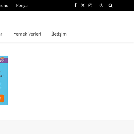
monu
Konya
Facebook
X
Instagram
(Twitter)
ri
Yemek Yerleri
İletişim