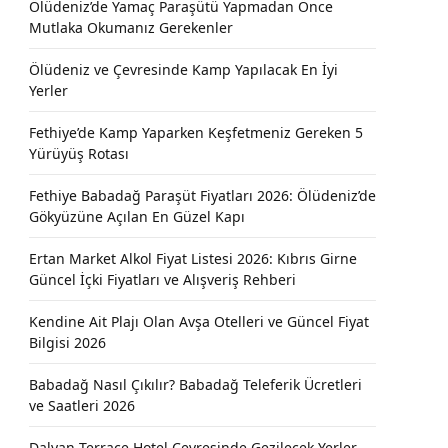
Ölüdeniz’de Yamaç Paraşütü Yapmadan Önce
Mutlaka Okumanız Gerekenler
Ölüdeniz ve Çevresinde Kamp Yapılacak En İyi
Yerler
Fethiye’de Kamp Yaparken Keşfetmeniz Gereken 5
Yürüyüş Rotası
Fethiye Babadağ Paraşüt Fiyatları 2026: Ölüdeniz’de
Gökyüzüne Açılan En Güzel Kapı
Ertan Market Alkol Fiyat Listesi 2026: Kıbrıs Girne
Güncel İçki Fiyatları ve Alışveriş Rehberi
Kendine Ait Plajı Olan Avşa Otelleri ve Güncel Fiyat
Bilgisi 2026
Babadağ Nasıl Çıkılır? Babadağ Teleferik Ücretleri
ve Saatleri 2026
Dalyan Terrace Hotel Çevresinde Gezilecek Yerler