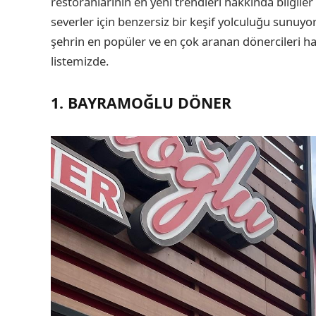
restoranlarının en yeni trendleri hakkında bilgile
severler için benzersiz bir keşif yolculuğu sunuyor.
şehrin en popüler ve en çok aranan dönercileri h
listemizde.
1. BAYRAMOĞLU DÖNER