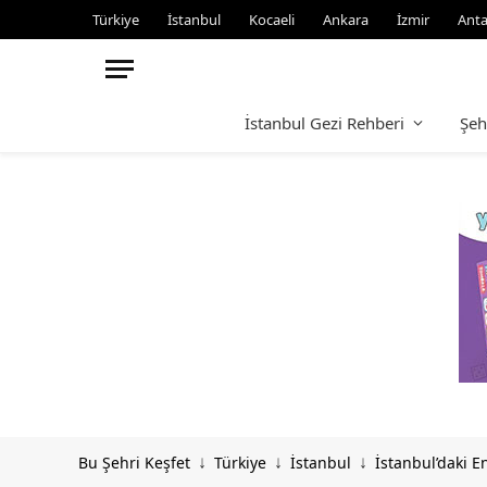
Türkiye
İstanbul
Kocaeli
Ankara
İzmir
Anta
İstanbul Gezi Rehberi
Şeh
Bu Şehri Keşfet
Türkiye
İstanbul
İstanbul’daki E
↓
↓
↓