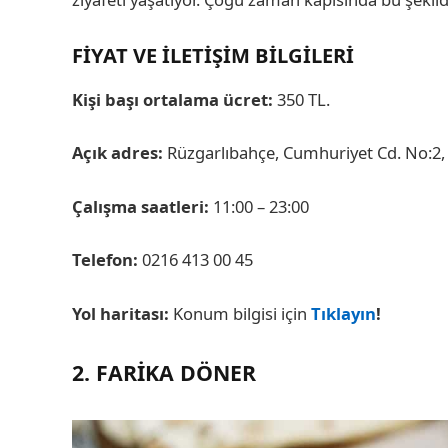
FIYAT VE İLETIŞIM BILGILERI
Kişi başı ortalama ücret:
350 TL.
Açık adres:
Rüzgarlıbahçe, Cumhuriyet Cd. No:2, 
Çalışma saatleri:
11:00 – 23:00
Telefon:
0216 413 00 45
Yol haritası:
Konum bilgisi için
Tıklayın
!
2. FARIKA DÖNER