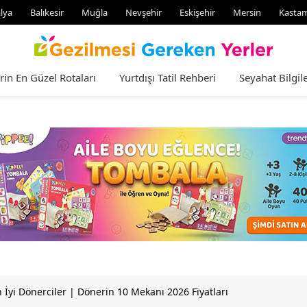
lya
Balıkesir
Muğla
Nevşehir
Eskişehir
Mersin
Kasta
rin En Güzel Rotaları
Yurtdışı Tatil Rehberi
Seyahat Bilgile
n İyi Dönerciler | Dönerin 10 Mekanı 2026 Fiyatları