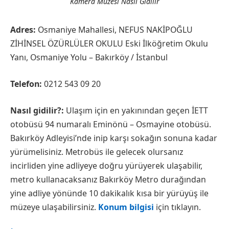
Kamera Müzesi Nasıl Gidilir
Adres:
Osmaniye Mahallesi, NEFUS NAKİPOĞLU
ZİHİNSEL ÖZÜRLÜLER OKULU Eski İlköğretim Okulu
Yanı, Osmaniye Yolu – Bakırköy / İstanbul
Telefon:
0212 543 09 20
Nasıl gidilir?:
Ulaşım için en yakınından geçen İETT
otobüsü 94 numaralı Eminönü – Osmayine otobüsü.
Bakırköy Adleyisi’nde inip karşı sokağın sonuna kadar
yürümelisiniz. Metrobüs ile gelecek olursanız
incirliden yine adliyeye doğru yürüyerek ulaşabilir,
metro kullanacaksanız Bakırköy Metro durağından
yine adliye yönünde 10 dakikalık kısa bir yürüyüş ile
müzeye ulaşabilirsiniz.
Konum bilgisi
için tıklayın.