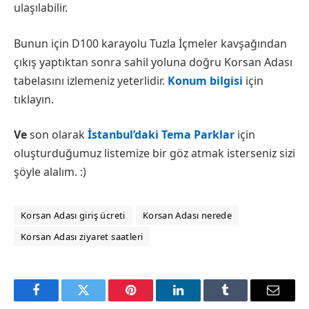
ulaşılabilir.
Bunun için D100 karayolu Tuzla İçmeler kavşağından
çıkış yaptıktan sonra sahil yoluna doğru Korsan Adası
tabelasını izlemeniz yeterlidir.
Konum bilgisi
için
tıklayın.
Ve
son olarak
İstanbul’daki Tema Parklar
için
oluşturduğumuz listemize bir göz atmak isterseniz sizi
şöyle alalım. :)
Korsan Adası giriş ücreti
Korsan Adası nerede
Korsan Adası ziyaret saatleri
Facebook
Twitter
Pinterest
LinkedIn
Tumblr
Email